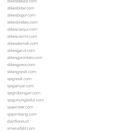
stikesbekasi.com
stikesblitar.com
stikesbogor.com
stikesbrebes.com
stikescianjur.com
stikesciamis.com
stikesdemak.com
stikesgarut.com
stikesgorontalo.com
stikesgowa.com
stikesgresik.com
spigresik.com
spigianyar.com
spigrobongan.com
spigunungkidul.com
spijember.com
spijombang.com
dianflores.id
sman48jkt.com