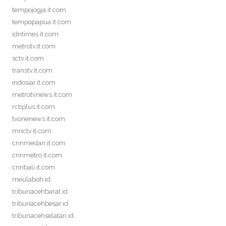
tempojogja.it.com
tempopapua.it.com
idntimes.it.com
metrotv.it.com
sctv.it.com
transtv.it.com
indosiar.it.com
metrotvnews.it.com
rctiplus.it.com
tvonenews.it.com
mnctv.it.com
cnnmedan.it.com
cnnmetro.it.com
cnnbali.it.com
meulaboh.id
tribunacehbarat.id
tribunacehbesar.id
tribunacehselatan.id