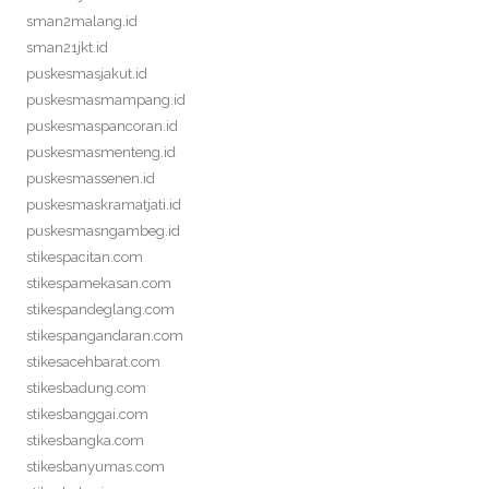
sman2malang.id
sman21jkt.id
puskesmasjakut.id
puskesmasmampang.id
puskesmaspancoran.id
puskesmasmenteng.id
puskesmassenen.id
puskesmaskramatjati.id
puskesmasngambeg.id
stikespacitan.com
stikespamekasan.com
stikespandeglang.com
stikespangandaran.com
stikesacehbarat.com
stikesbadung.com
stikesbanggai.com
stikesbangka.com
stikesbanyumas.com