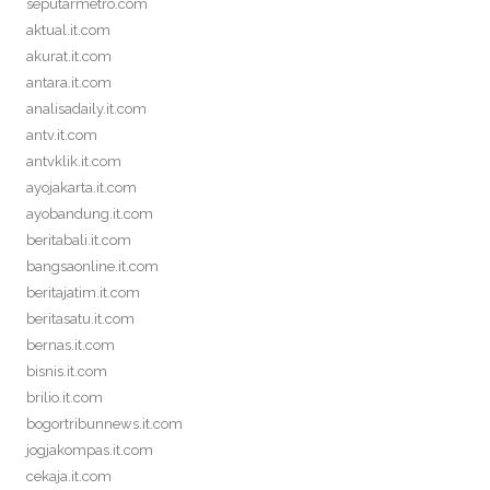
seputarmetro.com
aktual.it.com
akurat.it.com
antara.it.com
analisadaily.it.com
antv.it.com
antvklik.it.com
ayojakarta.it.com
ayobandung.it.com
beritabali.it.com
bangsaonline.it.com
beritajatim.it.com
beritasatu.it.com
bernas.it.com
bisnis.it.com
brilio.it.com
bogortribunnews.it.com
jogjakompas.it.com
cekaja.it.com