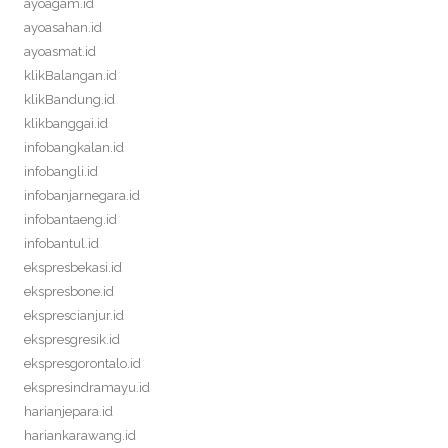
ayoagam.id
ayoasahan.id
ayoasmat.id
klikBalangan.id
klikBandung.id
klikbanggai.id
infobangkalan.id
infobangli.id
infobanjarnegara.id
infobantaeng.id
infobantul.id
ekspresbekasi.id
ekspresbone.id
eksprescianjur.id
ekspresgresik.id
ekspresgorontalo.id
ekspresindramayu.id
harianjepara.id
hariankarawang.id