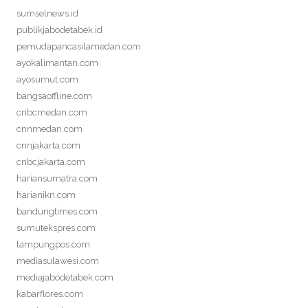
sumselnews.id
publikjabodetabek.id
pemudapancasilamedan.com
ayokalimantan.com
ayosumut.com
bangsaoffline.com
cnbcmedan.com
cnnmedan.com
cnnjakarta.com
cnbcjakarta.com
hariansumatra.com
harianikn.com
bandungtimes.com
sumutekspres.com
lampungpos.com
mediasulawesi.com
mediajabodetabek.com
kabarflores.com