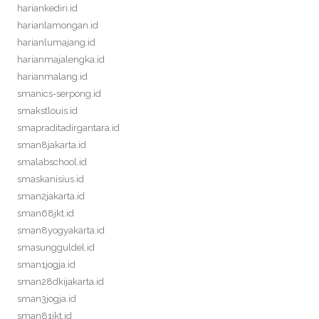
hariankediri.id
harianlamongan.id
harianlumajang.id
harianmajalengka.id
harianmalang.id
smanics-serpong.id
smakstlouis.id
smapraditadirgantara.id
sman8jakarta.id
smalabschool.id
smaskanisius.id
sman2jakarta.id
sman68jkt.id
sman8yogyakarta.id
smasungguldel.id
sman1jogja.id
sman28dkijakarta.id
sman3jogja.id
sman81jkt.id