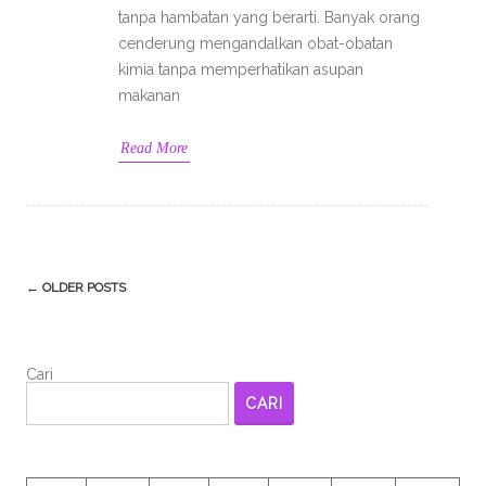
tanpa hambatan yang berarti. Banyak orang
cenderung mengandalkan obat-obatan
kimia tanpa memperhatikan asupan
makanan
Read More
Post
←
OLDER POSTS
navigation
Cari
CARI