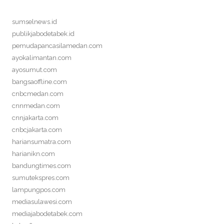
sumselnews.id
publikjabodetabek.id
pemudapancasilamedan.com
ayokalimantan.com
ayosumut.com
bangsaoffline.com
cnbcmedan.com
cnnmedan.com
cnnjakarta.com
cnbcjakarta.com
hariansumatra.com
harianikn.com
bandungtimes.com
sumutekspres.com
lampungpos.com
mediasulawesi.com
mediajabodetabek.com