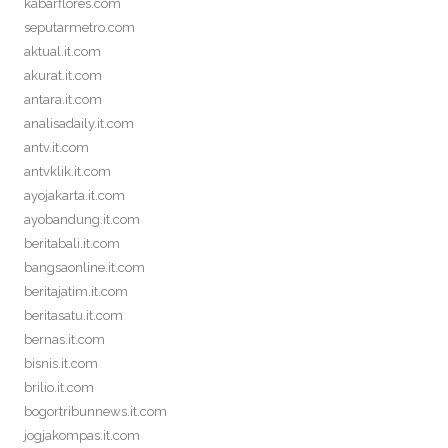
kabarflores.com
seputarmetro.com
aktual.it.com
akurat.it.com
antara.it.com
analisadaily.it.com
antv.it.com
antvklik.it.com
ayojakarta.it.com
ayobandung.it.com
beritabali.it.com
bangsaonline.it.com
beritajatim.it.com
beritasatu.it.com
bernas.it.com
bisnis.it.com
brilio.it.com
bogortribunnews.it.com
jogjakompas.it.com