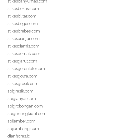
stikesbanyumas.com
stikesbekasi.com
stikesblitar.com
stikesbogor.com
stikesbrebes.com
stikescianjur.com
stikesciamis.com
stikesdemak.com
stikesgarut.com
stikesgorontalo.com
stikesgowa.com
stikesgresik.com
spigresik.com
spigianyar.com
spigrobongan.com
spigunungkidul.com
spijember.com
spijombang.com
dianflores.id