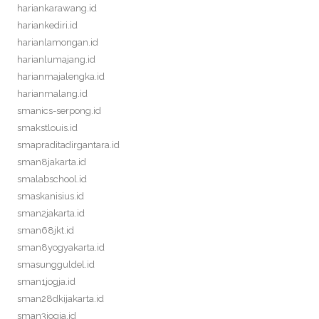
hariankarawang.id
hariankediri.id
harianlamongan.id
harianlumajang.id
harianmajalengka.id
harianmalang.id
smanics-serpong.id
smakstlouis.id
smapraditadirgantara.id
sman8jakarta.id
smalabschool.id
smaskanisius.id
sman2jakarta.id
sman68jkt.id
sman8yogyakarta.id
smasungguldel.id
sman1jogja.id
sman28dkijakarta.id
sman3jogja.id