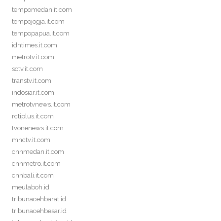
tempomedan.it.com
tempojogja.it.com
tempopapua.it.com
idntimes.it.com
metrotv.it.com
sctv.it.com
transtv.it.com
indosiar.it.com
metrotvnews.it.com
rctiplus.it.com
tvonenews.it.com
mnctv.it.com
cnnmedan.it.com
cnnmetro.it.com
cnnbali.it.com
meulaboh.id
tribunacehbarat.id
tribunacehbesar.id