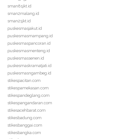
sman81jkt.id
sman2malang.id
sman21jkt.id
puskesmasjakut.id
puskesmasmampang.id
puskesmaspancoran.id
puskesmasmenteng.id
puskesmassenen.id
puskesmaskramatjati.id
puskesmasngambeg.id
stikespacitan.com
stikespamekasan.com
stikespandeglang.com
stikespangandaran.com
stikesacehbarat.com
stikesbadung.com
stikesbanggai.com
stikesbangka.com