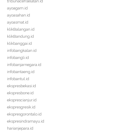
tribunacehselatan.id
ayoagam.id
ayoasahan.id
ayoasmat.id
klikBalangan.id
klikBandung.id
klikbanggai.id
infobangkalan.id
infobangli.id
infobanjarnegara.id
infobantaeng.id
infobantul.id
ekspresbekasi.id
ekspresbone.id
eksprescianjur.id
ekspresgresik.id
ekspresgorontalo.id
ekspresindramayu.id
harianjepara.id