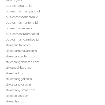
sman21jkt.id
puskesmasjakut.id
puskesmasmampang.id
puskesmaspancoran.id
puskesmasmenteng.id
puskesmassenen.id
puskesmaskramatjati.id
puskesmasngambeg.id
stikespacitan.com
stikespamekasan.com
stikespandeglang.com
stikespangandaran.com
stikesacehbarat.com
stikesbadung.com
stikesbanggai.com
stikesbangka.com
stikesbanyumas.com
stikesbekasi.com
stikesblitar.com