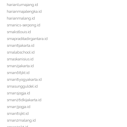
harianlumajang.id
harianmajalengka.id
harianmalang.id
smanics-serpong.id
smakstlouis.id
smapraditadirgantara.id
sman8jakarta.id
smalabschool.id
smaskanisius.id
sman2jakarta.id
sman68jkt.id
sman8yogyakarta.id
smasungguldel.id
sman1jogja.id
sman28dkijakarta.id
sman3jogja.id
sman81jkt.id
sman2malang.id