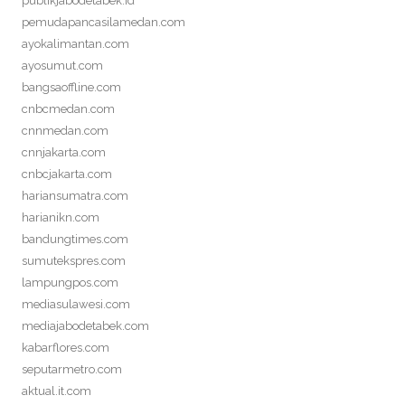
publikjabodetabek.id
pemudapancasilamedan.com
ayokalimantan.com
ayosumut.com
bangsaoffline.com
cnbcmedan.com
cnnmedan.com
cnnjakarta.com
cnbcjakarta.com
hariansumatra.com
harianikn.com
bandungtimes.com
sumutekspres.com
lampungpos.com
mediasulawesi.com
mediajabodetabek.com
kabarflores.com
seputarmetro.com
aktual.it.com