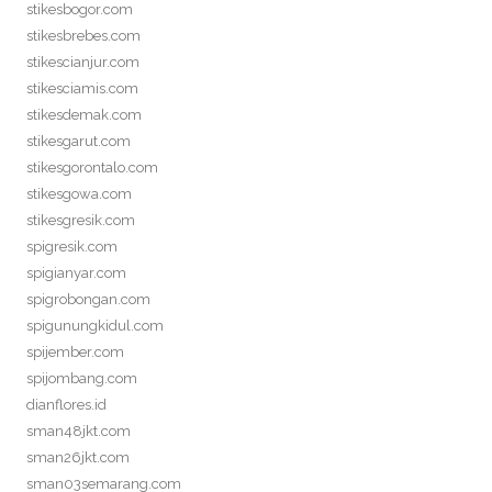
stikesbogor.com
stikesbrebes.com
stikescianjur.com
stikesciamis.com
stikesdemak.com
stikesgarut.com
stikesgorontalo.com
stikesgowa.com
stikesgresik.com
spigresik.com
spigianyar.com
spigrobongan.com
spigunungkidul.com
spijember.com
spijombang.com
dianflores.id
sman48jkt.com
sman26jkt.com
sman03semarang.com