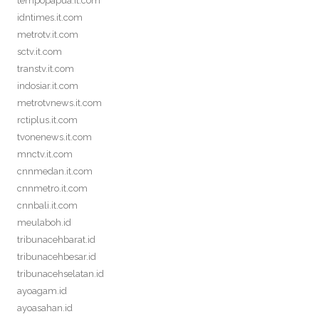
tempopapua.it.com
idntimes.it.com
metrotv.it.com
sctv.it.com
transtv.it.com
indosiar.it.com
metrotvnews.it.com
rctiplus.it.com
tvonenews.it.com
mnctv.it.com
cnnmedan.it.com
cnnmetro.it.com
cnnbali.it.com
meulaboh.id
tribunacehbarat.id
tribunacehbesar.id
tribunacehselatan.id
ayoagam.id
ayoasahan.id