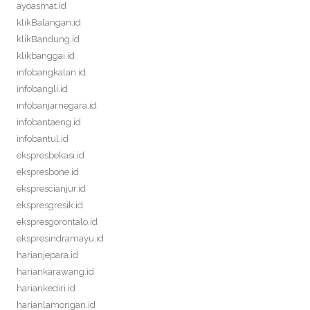
ayoasmat.id
klikBalangan.id
klikBandung.id
klikbanggai.id
infobangkalan.id
infobangli.id
infobanjarnegara.id
infobantaeng.id
infobantul.id
ekspresbekasi.id
ekspresbone.id
eksprescianjur.id
ekspresgresik.id
ekspresgorontalo.id
ekspresindramayu.id
harianjepara.id
hariankarawang.id
hariankediri.id
harianlamongan.id