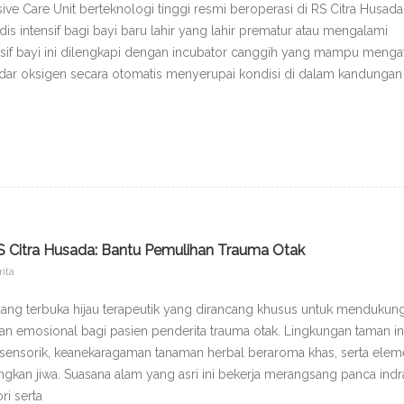
nsive Care Unit berteknologi tinggi resmi beroperasi di RS Citra Husada
 intensif bagi bayi baru lahir yang lahir prematur atau mengalami
tensif bayi ini dilengkapi dengan incubator canggih yang mampu menga
adar oksigen secara otomatis menyerupai kondisi di dalam kandungan
 Citra Husada: Bantu Pemulihan Trauma Otak
rita
uang terbuka hijau terapeutik yang dirancang khusus untuk mendukun
 dan emosional bagi pasien penderita trauma otak. Lingkungan taman in
i sensorik, keanekaragaman tanaman herbal beraroma khas, serta ele
gkan jiwa. Suasana alam yang asri ini bekerja merangsang panca indr
i serta