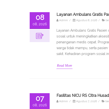
Layanan Ambulans Gratis Pasi
08
Admin
/
Agustus 8, 2026
/
be
08, 2026
Layanan Ambulans Gratis Pasien 
sosial untuk meningkatkan aksesi
penanganan medis cepat. Program 
warga tidak mampu, serta pasien
sakit. Kehadiran program sosial i
Read More
Fasilitas NICU RS Citra Husa
07
Admin
/
Agustus 7, 2026
/
ber
08, 2026