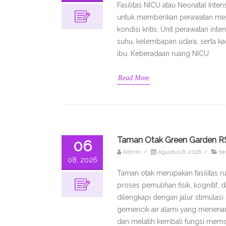
Fasilitas NICU atau Neonatal Inte
untuk memberikan perawatan medis
kondisi kritis. Unit perawatan in
suhu, kelembapan udara, serta k
ibu. Keberadaan ruang NICU
Read More
Taman Otak Green Garden RS
06
Admin
/
Agustus 6, 2026
/
be
08, 2026
Taman otak merupakan fasilitas r
proses pemulihan fisik, kognitif,
dilengkapi dengan jalur stimulas
gemericik air alami yang menenan
dan melatih kembali fungsi memor