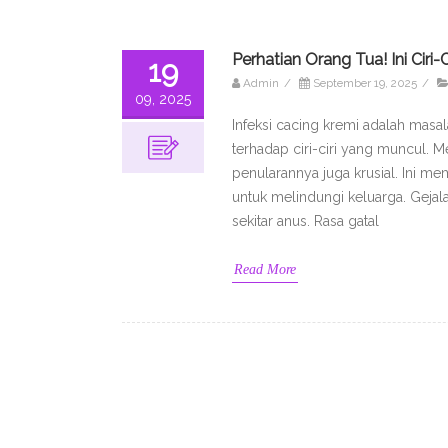
Perhatian Orang Tua! Ini Ciri
19
Admin
/
September 19, 2025
/
09, 2025
Infeksi cacing kremi adalah mas
terhadap ciri-ciri yang muncul. M
penularannya juga krusial. Ini m
untuk melindungi keluarga. Gejala
sekitar anus. Rasa gatal
Read More