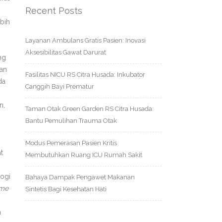
Recent Posts
ebih
Layanan Ambulans Gratis Pasien: Inovasi
Aksesibilitas Gawat Darurat
ng
dan
Fasilitas NICU RS Citra Husada: Inkubator
da
Canggih Bayi Prematur
n,
Taman Otak Green Garden RS Citra Husada:
Bantu Pemulihan Trauma Otak
Modus Pemerasan Pasien Kritis
t
Membutuhkan Ruang ICU Rumah Sakit
logi
Bahaya Dampak Pengawet Makanan
ime
Sintetis Bagi Kesehatan Hati
n