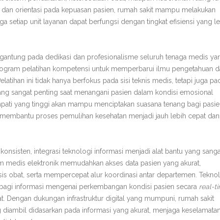
 dan orientasi pada kepuasan pasien, rumah sakit mampu melakukan
a setiap unit layanan dapat berfungsi dengan tingkat efisiensi yang l
gantung pada dedikasi dan profesionalisme seluruh tenaga medis ya
program pelatihan kompetensi untuk memperbarui ilmu pengetahuan 
elatihan ini tidak hanya berfokus pada sisi teknis medis, tetapi juga pa
ang sangat penting saat menangani pasien dalam kondisi emosional
i empati yang tinggi akan mampu menciptakan suasana tenang bagi pasie
t membantu proses pemulihan kesehatan menjadi jauh lebih cepat dan
onsisten, integrasi teknologi informasi menjadi alat bantu yang sanga
am medis elektronik memudahkan akses data pasien yang akurat,
is obat, serta mempercepat alur koordinasi antar departemen. Tekno
bagi informasi mengenai perkembangan kondisi pasien secara
real-t
 Dengan dukungan infrastruktur digital yang mumpuni, rumah sakit
 diambil didasarkan pada informasi yang akurat, menjaga keselamata