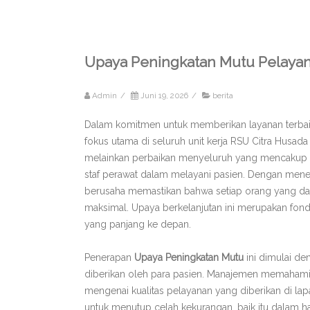
Upaya Peningkatan Mutu Pelayan
Admin
/
Juni 19, 2026
/
berita
Dalam komitmen untuk memberikan layanan terbai
fokus utama di seluruh unit kerja RSU Citra Husad
melainkan perbaikan menyeluruh yang mencakup efi
staf perawat dalam melayani pasien. Dengan mener
berusaha memastikan bahwa setiap orang yang d
maksimal. Upaya berkelanjutan ini merupakan fond
yang panjang ke depan.
Penerapan
Upaya Peningkatan Mutu
ini dimulai de
diberikan oleh para pasien. Manajemen memahami
mengenai kualitas pelayanan yang diberikan di lapa
untuk menutup celah kekurangan, baik itu dalam h