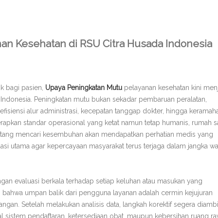
an Kesehatan di RSU Citra Husada Indonesia
k bagi pasien,
Upaya Peningkatan Mutu
pelayanan kesehatan kini men
a Indonesia. Peningkatan mutu bukan sekadar pembaruan peralatan,
siensi alur administrasi, kecepatan tanggap dokter, hingga keramah
apkan standar operasional yang ketat namun tetap humanis, rumah sa
atang mencari kesembuhan akan mendapatkan perhatian medis yang
asi utama agar kepercayaan masyarakat terus terjaga dalam jangka wa
ngan evaluasi berkala terhadap setiap keluhan atau masukan yang
 bahwa umpan balik dari pengguna layanan adalah cermin kejujuran
ngan. Setelah melakukan analisis data, langkah korektif segera diambi
al sistem pendaftaran, ketersediaan obat, maupun kebersihan ruang ra