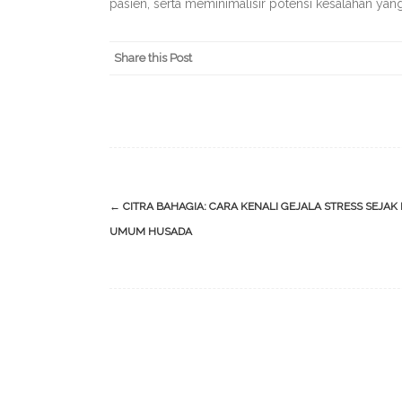
pasien, serta meminimalisir potensi kesalahan yang
Share this Post
Post
←
CITRA BAHAGIA: CARA KENALI GEJALA STRESS SEJAK D
navigation
UMUM HUSADA