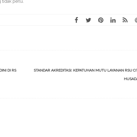
 tidak perlu.
INI DI RS
STANDAR AKREDITASI: KEPATUHAN MUTU LAYANAN RSU C
HUSA