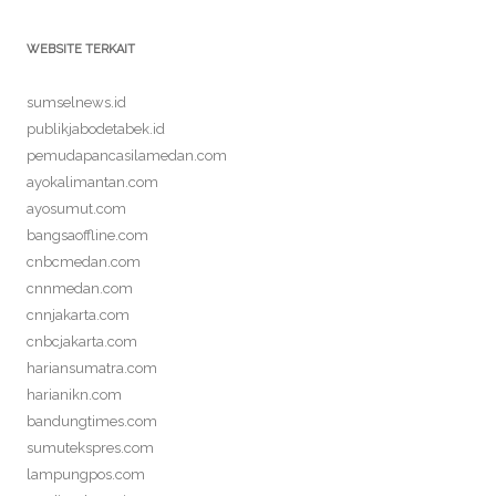
WEBSITE TERKAIT
sumselnews.id
publikjabodetabek.id
pemudapancasilamedan.com
ayokalimantan.com
ayosumut.com
bangsaoffline.com
cnbcmedan.com
cnnmedan.com
cnnjakarta.com
cnbcjakarta.com
hariansumatra.com
harianikn.com
bandungtimes.com
sumutekspres.com
lampungpos.com