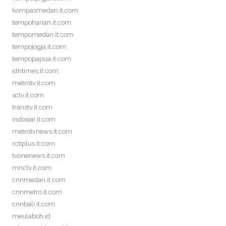
kompasmedan.it.com
tempoharian.it.com
tempomedan.it.com
tempojogja.it.com
tempopapua.it.com
idntimes.it.com
metrotv.it.com
sctv.it.com
transtv.it.com
indosiar.it.com
metrotvnews.it.com
rctiplus.it.com
tvonenews.it.com
mnctv.it.com
cnnmedan.it.com
cnnmetro.it.com
cnnbali.it.com
meulaboh.id