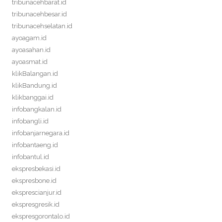
tribunacehbarat.id
tribunacehbesar.id
tribunacehselatan.id
ayoagam.id
ayoasahan.id
ayoasmat.id
klikBalangan.id
klikBandung.id
klikbanggai.id
infobangkalan.id
infobangli.id
infobanjarnegara.id
infobantaeng.id
infobantul.id
ekspresbekasi.id
ekspresbone.id
eksprescianjur.id
ekspresgresik.id
ekspresgorontalo.id