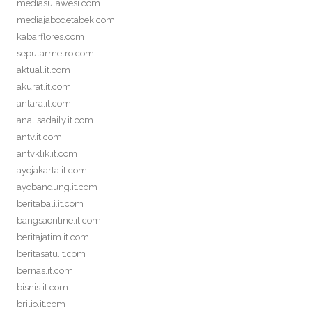
mediasulawesi.com
mediajabodetabek.com
kabarflores.com
seputarmetro.com
aktual.it.com
akurat.it.com
antara.it.com
analisadaily.it.com
antv.it.com
antvklik.it.com
ayojakarta.it.com
ayobandung.it.com
beritabali.it.com
bangsaonline.it.com
beritajatim.it.com
beritasatu.it.com
bernas.it.com
bisnis.it.com
brilio.it.com