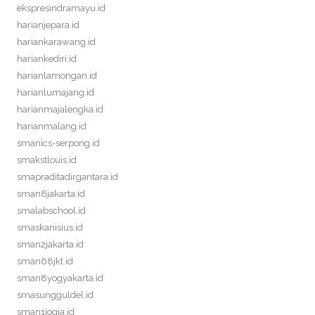
ekspresindramayu.id
harianjepara.id
hariankarawang.id
hariankediri.id
harianlamongan.id
harianlumajang.id
harianmajalengka.id
harianmalang.id
smanics-serpong.id
smakstlouis.id
smapraditadirgantara.id
sman8jakarta.id
smalabschool.id
smaskanisius.id
sman2jakarta.id
sman68jkt.id
sman8yogyakarta.id
smasungguldel.id
sman1jogja.id