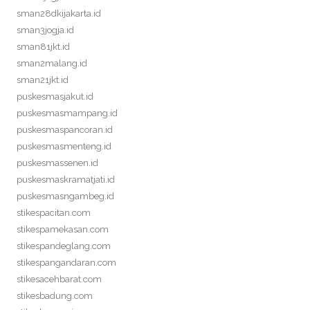
sman28dkijakarta.id
sman3jogja.id
sman81jkt.id
sman2malang.id
sman21jkt.id
puskesmasjakut.id
puskesmasmampang.id
puskesmaspancoran.id
puskesmasmenteng.id
puskesmassenen.id
puskesmaskramatjati.id
puskesmasngambeg.id
stikespacitan.com
stikespamekasan.com
stikespandeglang.com
stikespangandaran.com
stikesacehbarat.com
stikesbadung.com