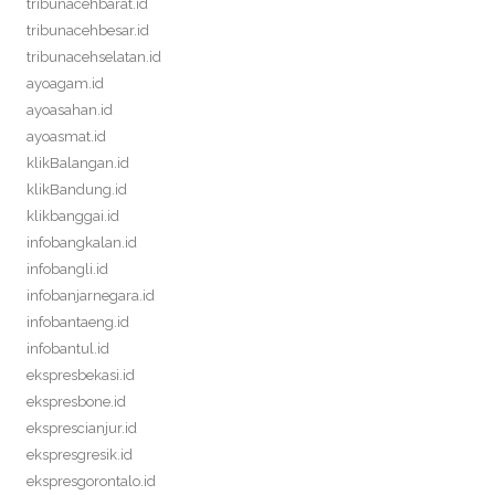
tribunacehbarat.id
tribunacehbesar.id
tribunacehselatan.id
ayoagam.id
ayoasahan.id
ayoasmat.id
klikBalangan.id
klikBandung.id
klikbanggai.id
infobangkalan.id
infobangli.id
infobanjarnegara.id
infobantaeng.id
infobantul.id
ekspresbekasi.id
ekspresbone.id
eksprescianjur.id
ekspresgresik.id
ekspresgorontalo.id