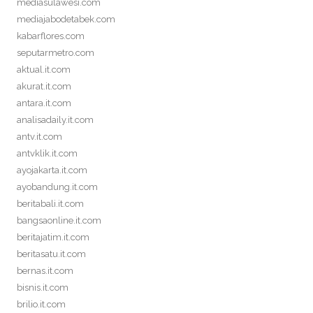
mediasulawesi.com
mediajabodetabek.com
kabarflores.com
seputarmetro.com
aktual.it.com
akurat.it.com
antara.it.com
analisadaily.it.com
antv.it.com
antvklik.it.com
ayojakarta.it.com
ayobandung.it.com
beritabali.it.com
bangsaonline.it.com
beritajatim.it.com
beritasatu.it.com
bernas.it.com
bisnis.it.com
brilio.it.com