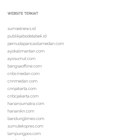
WEBSITE TERKAIT
sumselnews.id
publikjabodetabek.id
pemudapancasilamedan.com
ayokalimantan.com
ayosumut.com
bangsaoffline.com
cnbcmedan.com
cnnmedan.com
cnnjakarta.com
cnbcjakarta.com
hariansumatra.com
harianikn.com
bandungtimes.com
sumutekspres.com
lampungpos.com