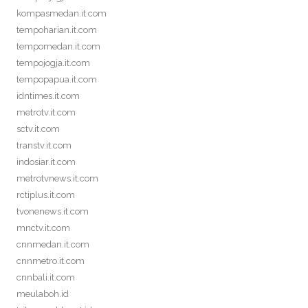
kompasmedan.it.com
tempoharian.it.com
tempomedan.it.com
tempojogja.it.com
tempopapua.it.com
idntimes.it.com
metrotv.it.com
sctv.it.com
transtv.it.com
indosiar.it.com
metrotvnews.it.com
rctiplus.it.com
tvonenews.it.com
mnctv.it.com
cnnmedan.it.com
cnnmetro.it.com
cnnbali.it.com
meulaboh.id