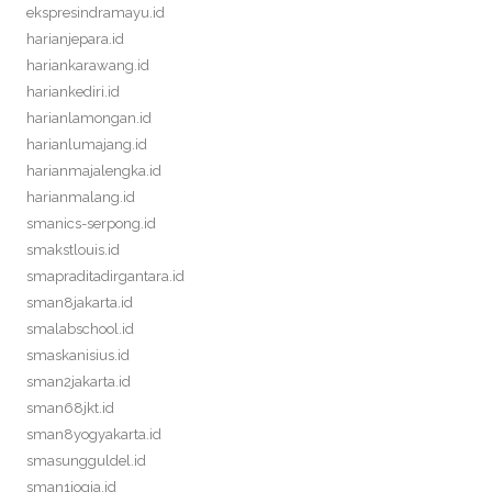
ekspresindramayu.id
harianjepara.id
hariankarawang.id
hariankediri.id
harianlamongan.id
harianlumajang.id
harianmajalengka.id
harianmalang.id
smanics-serpong.id
smakstlouis.id
smapraditadirgantara.id
sman8jakarta.id
smalabschool.id
smaskanisius.id
sman2jakarta.id
sman68jkt.id
sman8yogyakarta.id
smasungguldel.id
sman1jogja.id