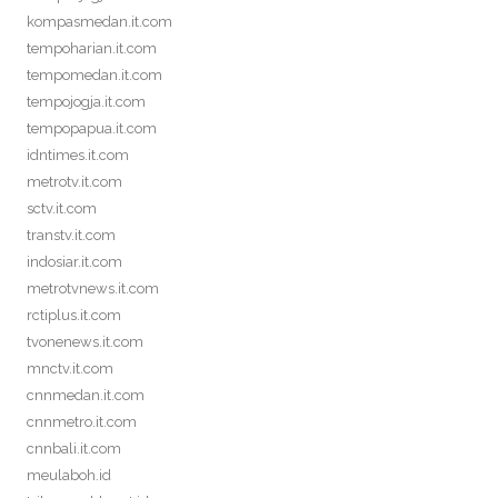
kompasmedan.it.com
tempoharian.it.com
tempomedan.it.com
tempojogja.it.com
tempopapua.it.com
idntimes.it.com
metrotv.it.com
sctv.it.com
transtv.it.com
indosiar.it.com
metrotvnews.it.com
rctiplus.it.com
tvonenews.it.com
mnctv.it.com
cnnmedan.it.com
cnnmetro.it.com
cnnbali.it.com
meulaboh.id