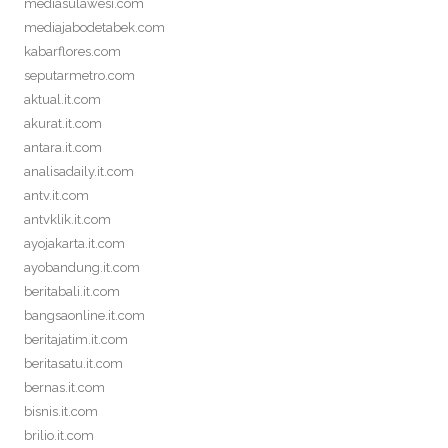
mediasulawesi.com
mediajabodetabek.com
kabarflores.com
seputarmetro.com
aktual.it.com
akurat.it.com
antara.it.com
analisadaily.it.com
antv.it.com
antvklik.it.com
ayojakarta.it.com
ayobandung.it.com
beritabali.it.com
bangsaonline.it.com
beritajatim.it.com
beritasatu.it.com
bernas.it.com
bisnis.it.com
brilio.it.com