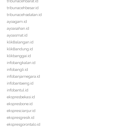
tribunacehbarat.id
tribunacehbesar.id
tribunacehselatan.id
ayoagam.id
ayoasahan.id
ayoasmat.id
klikBalangan.id
klikBandung.id
klikbanggai.id
infobangkalan.id
infobangli.id
infobanjarnegara.id
infobantaeng.id
infobantul.id
ekspresbekasi.id
ekspresbone.id
eksprescianjur.id
ekspresgresik.id
ekspresgorontalo.id