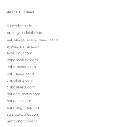
WEBSITE TERKAIT
sumselnews.id
publikjabodetabek.id
pemudapancasilamedan.com
ayokalimantan.com
ayosumut.com
bangsaoffline.com
cnbcmedan.com
cnnmedan.com
cnnjakarta.com
cnbcjakarta.com
hariansumatra.com
harianikn.com
bandungtimes.com
sumutekspres.com
lampungpos.com