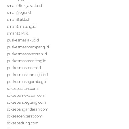
sman28dkijakarta.id
sman3jogja.id
sman81jkt.id
sman2malang.id
sman21jkt.id
puskesmasjakut.id
puskesmasmampang.id
puskesmaspancoran.id
puskesmasmenteng.id
puskesmassenen.id
puskesmaskramatjati.id
puskesmasngambeg.id
stikespacitan.com
stikespamekasan.com
stikespandeglang.com
stikespangandaran.com
stikesacehbarat.com
stikesbadung.com