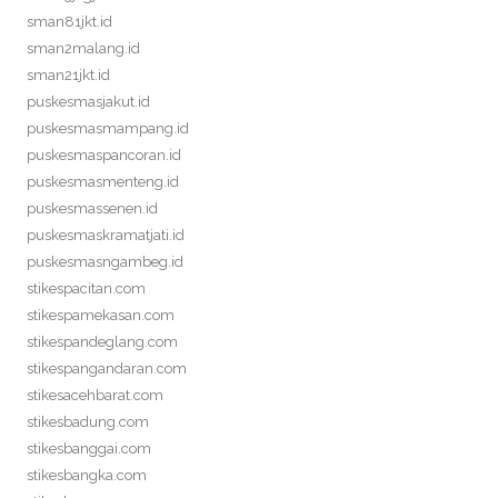
sman81jkt.id
sman2malang.id
sman21jkt.id
puskesmasjakut.id
puskesmasmampang.id
puskesmaspancoran.id
puskesmasmenteng.id
puskesmassenen.id
puskesmaskramatjati.id
puskesmasngambeg.id
stikespacitan.com
stikespamekasan.com
stikespandeglang.com
stikespangandaran.com
stikesacehbarat.com
stikesbadung.com
stikesbanggai.com
stikesbangka.com