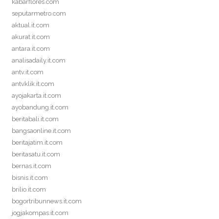
kabarflores.com
seputarmetro.com
aktual.it.com
akurat.it.com
antara.it.com
analisadaily.it.com
antv.it.com
antvklik.it.com
ayojakarta.it.com
ayobandung.it.com
beritabali.it.com
bangsaonline.it.com
beritajatim.it.com
beritasatu.it.com
bernas.it.com
bisnis.it.com
brilio.it.com
bogortribunnews.it.com
jogjakompas.it.com