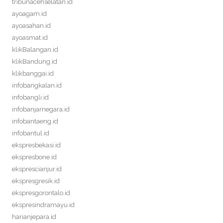
tribunacehselatan.id
ayoagam.id
ayoasahan.id
ayoasmat.id
klikBalangan.id
klikBandung.id
klikbanggai.id
infobangkalan.id
infobangli.id
infobanjarnegara.id
infobantaeng.id
infobantul.id
ekspresbekasi.id
ekspresbone.id
eksprescianjur.id
ekspresgresik.id
ekspresgorontalo.id
ekspresindramayu.id
harianjepara.id