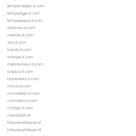
tempomedan.it.com
tempojogja.it.com
tempopapua.it.com
idntimes.it.com
metrotv.it.com
sctv.it.com
transtv.it.com
indosiar.it.com
metrotvnews.it.com
rctiplus.it.com
tvonenews.it.com
mnctv.it.com
cnnmedan.it.com
cnnmetro.it.com
cnnbali.it.com
meulaboh.id
tribunacehbarat.id
tribunacehbesar.id