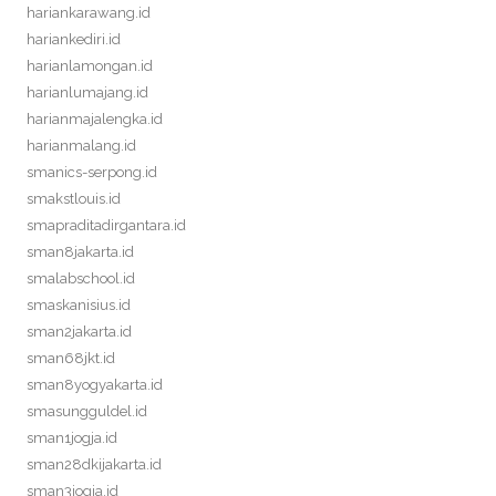
hariankarawang.id
hariankediri.id
harianlamongan.id
harianlumajang.id
harianmajalengka.id
harianmalang.id
smanics-serpong.id
smakstlouis.id
smapraditadirgantara.id
sman8jakarta.id
smalabschool.id
smaskanisius.id
sman2jakarta.id
sman68jkt.id
sman8yogyakarta.id
smasungguldel.id
sman1jogja.id
sman28dkijakarta.id
sman3jogja.id