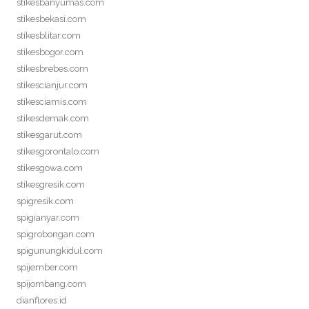
stikesbanyumas.com
stikesbekasi.com
stikesblitar.com
stikesbogor.com
stikesbrebes.com
stikescianjur.com
stikesciamis.com
stikesdemak.com
stikesgarut.com
stikesgorontalo.com
stikesgowa.com
stikesgresik.com
spigresik.com
spigianyar.com
spigrobongan.com
spigunungkidul.com
spijember.com
spijombang.com
dianflores.id