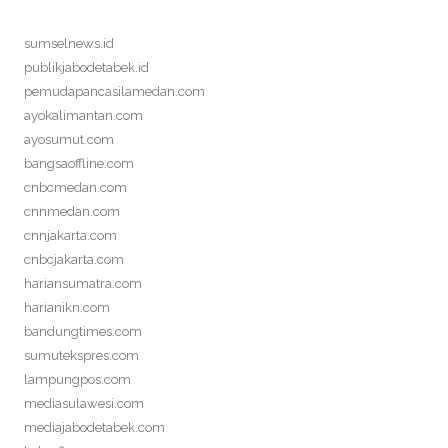
sumselnews.id
publikjabodetabek.id
pemudapancasilamedan.com
ayokalimantan.com
ayosumut.com
bangsaoffline.com
cnbcmedan.com
cnnmedan.com
cnnjakarta.com
cnbcjakarta.com
hariansumatra.com
harianikn.com
bandungtimes.com
sumutekspres.com
lampungpos.com
mediasulawesi.com
mediajabodetabek.com