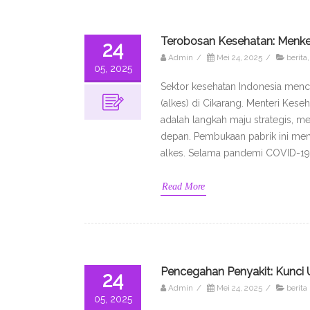
Terobosan Kesehatan: Menkes
24
Admin
/
Mei 24, 2025
/
berita
05, 2025
Sektor kesehatan Indonesia menca
(alkes) di Cikarang. Menteri Kes
adalah langkah maju strategis, me
depan. Pembukaan pabrik ini me
alkes. Selama pandemi COVID-19,
Read More
Pencegahan Penyakit: Kunci 
24
Admin
/
Mei 24, 2025
/
berita
05, 2025