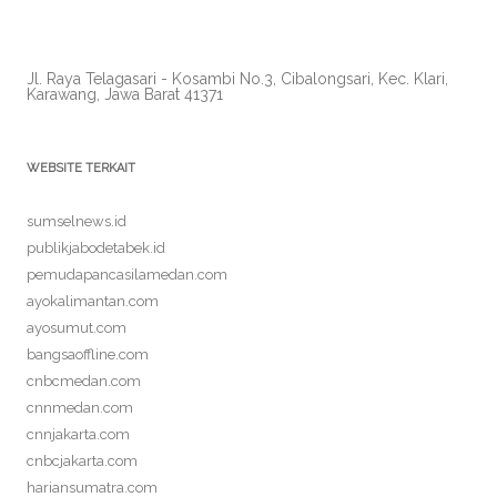
Jl. Raya Telagasari - Kosambi No.3, Cibalongsari, Kec. Klari,
Karawang, Jawa Barat 41371
WEBSITE TERKAIT
sumselnews.id
publikjabodetabek.id
pemudapancasilamedan.com
ayokalimantan.com
ayosumut.com
bangsaoffline.com
cnbcmedan.com
cnnmedan.com
cnnjakarta.com
cnbcjakarta.com
hariansumatra.com