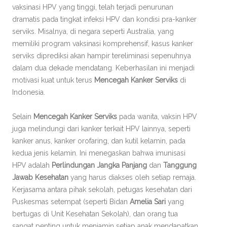
vaksinasi HPV yang tinggi, telah terjadi penurunan
dramatis pada tingkat infeksi HPV dan kondisi pra-kanker
serviks. Misalnya, di negara seperti Australia, yang
memiliki program vaksinasi komprehensif, kasus kanker
serviks diprediksi akan hampir tereliminasi sepenuhnya
dalam dua dekade mendatang. Keberhasilan ini menjadi
motivasi kuat untuk terus
Mencegah Kanker Serviks
di
Indonesia.
Selain
Mencegah Kanker Serviks
pada wanita, vaksin HPV
juga melindungi dari kanker terkait HPV lainnya, seperti
kanker anus, kanker orofaring, dan kutil kelamin, pada
kedua jenis kelamin. Ini menegaskan bahwa imunisasi
HPV adalah
Perlindungan Jangka Panjang
dan
Tanggung
Jawab Kesehatan
yang harus diakses oleh setiap remaja.
Kerjasama antara pihak sekolah, petugas kesehatan dari
Puskesmas setempat (seperti Bidan
Amelia Sari
yang
bertugas di Unit Kesehatan Sekolah), dan orang tua
sangat penting untuk menjamin setiap anak mendapatkan