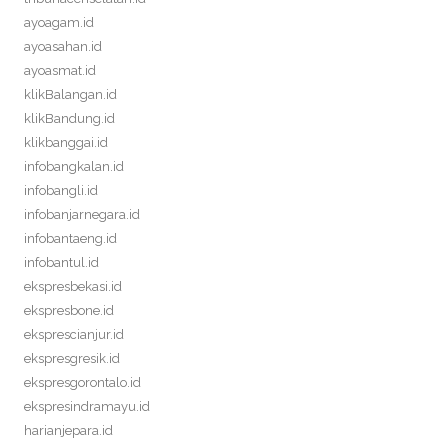
ayoagam.id
ayoasahan.id
ayoasmat.id
klikBalangan.id
klikBandung.id
klikbanggai.id
infobangkalan.id
infobangli.id
infobanjarnegara.id
infobantaeng.id
infobantul.id
ekspresbekasi.id
ekspresbone.id
eksprescianjur.id
ekspresgresik.id
ekspresgorontalo.id
ekspresindramayu.id
harianjepara.id