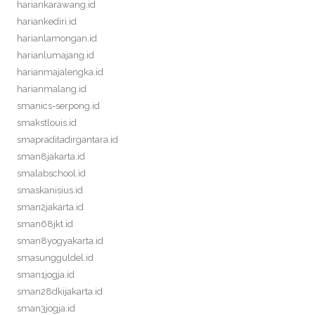
hariankarawang.id
hariankediri.id
harianlamongan.id
harianlumajang.id
harianmajalengka.id
harianmalang.id
smanics-serpong.id
smakstlouis.id
smapraditadirgantara.id
sman8jakarta.id
smalabschool.id
smaskanisius.id
sman2jakarta.id
sman68jkt.id
sman8yogyakarta.id
smasungguldel.id
sman1jogja.id
sman28dkijakarta.id
sman3jogja.id