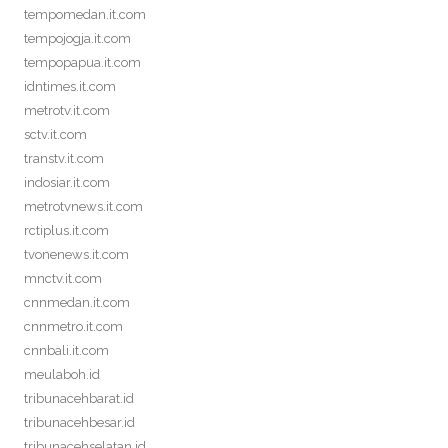
tempomedan.it.com
tempojogja.it.com
tempopapua.it.com
idntimes.it.com
metrotv.it.com
sctv.it.com
transtv.it.com
indosiar.it.com
metrotvnews.it.com
rctiplus.it.com
tvonenews.it.com
mnctv.it.com
cnnmedan.it.com
cnnmetro.it.com
cnnbali.it.com
meulaboh.id
tribunacehbarat.id
tribunacehbesar.id
tribunacehselatan.id