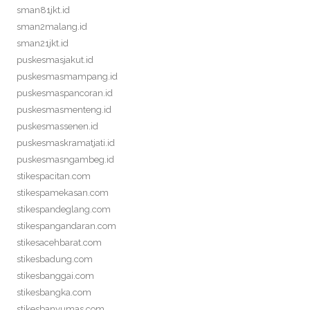
sman81jkt.id
sman2malang.id
sman21jkt.id
puskesmasjakut.id
puskesmasmampang.id
puskesmaspancoran.id
puskesmasmenteng.id
puskesmassenen.id
puskesmaskramatjati.id
puskesmasngambeg.id
stikespacitan.com
stikespamekasan.com
stikespandeglang.com
stikespangandaran.com
stikesacehbarat.com
stikesbadung.com
stikesbanggai.com
stikesbangka.com
stikesbanyumas.com