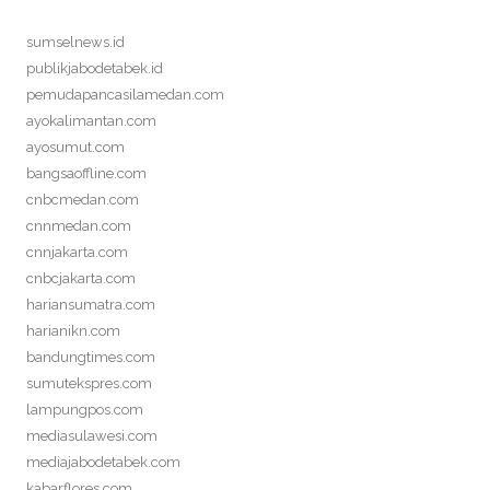
sumselnews.id
publikjabodetabek.id
pemudapancasilamedan.com
ayokalimantan.com
ayosumut.com
bangsaoffline.com
cnbcmedan.com
cnnmedan.com
cnnjakarta.com
cnbcjakarta.com
hariansumatra.com
harianikn.com
bandungtimes.com
sumutekspres.com
lampungpos.com
mediasulawesi.com
mediajabodetabek.com
kabarflores.com