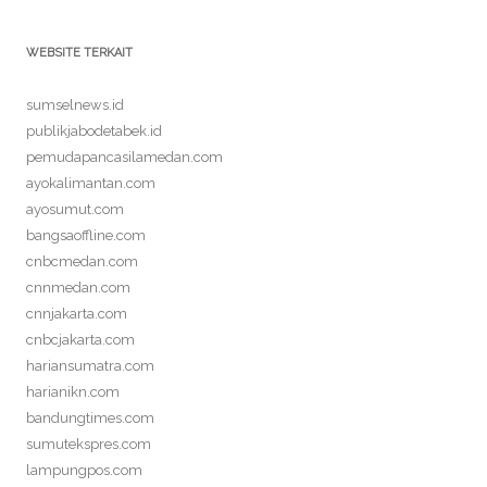
WEBSITE TERKAIT
sumselnews.id
publikjabodetabek.id
pemudapancasilamedan.com
ayokalimantan.com
ayosumut.com
bangsaoffline.com
cnbcmedan.com
cnnmedan.com
cnnjakarta.com
cnbcjakarta.com
hariansumatra.com
harianikn.com
bandungtimes.com
sumutekspres.com
lampungpos.com