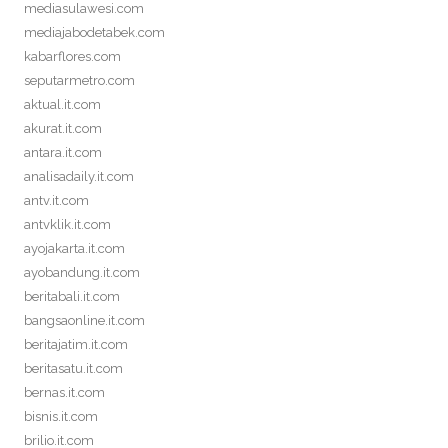
mediasulawesi.com
mediajabodetabek.com
kabarflores.com
seputarmetro.com
aktual.it.com
akurat.it.com
antara.it.com
analisadaily.it.com
antv.it.com
antvklik.it.com
ayojakarta.it.com
ayobandung.it.com
beritabali.it.com
bangsaonline.it.com
beritajatim.it.com
beritasatu.it.com
bernas.it.com
bisnis.it.com
brilio.it.com