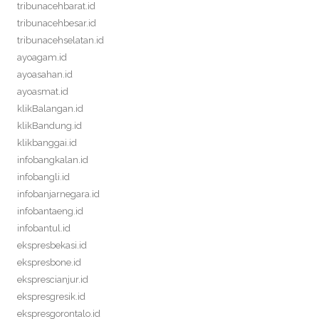
tribunacehbarat.id
tribunacehbesar.id
tribunacehselatan.id
ayoagam.id
ayoasahan.id
ayoasmat.id
klikBalangan.id
klikBandung.id
klikbanggai.id
infobangkalan.id
infobangli.id
infobanjarnegara.id
infobantaeng.id
infobantul.id
ekspresbekasi.id
ekspresbone.id
eksprescianjur.id
ekspresgresik.id
ekspresgorontalo.id