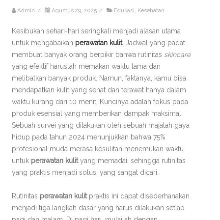
Admin
/
Agustus 29, 2025
/
Edukasi
,
Kesehatan
Kesibukan sehari-hari seringkali menjadi alasan utama
untuk mengabaikan
perawatan kulit
. Jadwal yang padat
membuat banyak orang berpikir bahwa rutinitas
skincare
yang efektif haruslah memakan waktu lama dan
melibatkan banyak produk. Namun, faktanya, kamu bisa
mendapatkan kulit yang sehat dan terawat hanya dalam
waktu kurang dari 10 menit. Kuncinya adalah fokus pada
produk esensial yang memberikan dampak maksimal.
Sebuah survei yang dilakukan oleh sebuah majalah gaya
hidup pada tahun 2024 menunjukkan bahwa 75%
profesional muda merasa kesulitan menemukan waktu
untuk
perawatan kulit
yang memadai, sehingga rutinitas
yang praktis menjadi solusi yang sangat dicari.
Rutinitas
perawatan kulit
praktis ini dapat disederhanakan
menjadi tiga langkah dasar yang harus dilakukan setiap
pagi dan malam. Di pagi hari, mulailah dengan