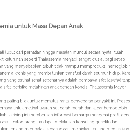
ssemia untuk Masa Depan Anak
i luput dari perhatian hingga masalah muncul secara nyata, itulah
t keturunan seperti Thalassemia menjadi sangat krusial bagi setiap
awaan yang menyebabkan tubuh tidak mampu memproduksi hemoglobi
anemia kronis yang membutuhkan transfusi darah seumur hidup. Kar
rang yang terlihat sehat sebenarnya adalah pembawa sifat (
carrier
) tan
sifat, berisiko melahirkan anak dengan kondisi Thalassemia Mayor.
ang paling bijak untuk memutus rantai penyebaran penyakit ini. Proses
derhana untuk melihat ukuran sel darah merah dan kadar hemoglobin
h, skrining ini memberikan informasi berharga mengenai profil gene
 awal, calon orang tua dapat melakukan konseling genetik dan
 bukan tentang membatasi kebahagiaan, melainkan tentang memastikan