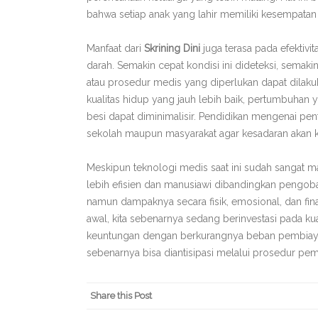
bahwa setiap anak yang lahir memiliki kesempatan
Manfaat dari
Skrining Dini
juga terasa pada efektivi
darah. Semakin cepat kondisi ini dideteksi, semaki
atau prosedur medis yang diperlukan dapat dilak
kualitas hidup yang jauh lebih baik, pertumbuhan 
besi dapat diminimalisir. Pendidikan mengenai pen
sekolah maupun masyarakat agar kesadaran akan k
Meskipun teknologi medis saat ini sudah sangat 
lebih efisien dan manusiawi dibandingkan pengoba
namun dampaknya secara fisik, emosional, dan fina
awal, kita sebenarnya sedang berinvestasi pada k
keuntungan dengan berkurangnya beban pembiayaa
sebenarnya bisa diantisipasi melalui prosedur pem
Share this Post