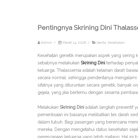
Pentingnya Skrining Dini Thala
Admin
/
Maret 14, 2026
/
berita
,
Kesehatan
Kesehatan genetik merupakan aspek yang sering kal
sebabnya melakukan
Skrining Dini
terhadap penyaki
keluarga. Thalassemia adalah kelainan darah b
secara normal, sehingga penderitanya mengalami 
sifatnya yang diturunkan secara genetik, banyak o
gejala, yang jika bertemu dengan sesama pembawa 
Melakukan
Skrining Dini
adalah langkah preventif y
pemeriksaan ini biasanya melibatkan tes darah se
dalam tubuh. Bagi pasangan yang berencana menika
mereka. Dengan mengetahui status kesehatan sejak
perencanaan keluarga yang lebih matang. Hal ini