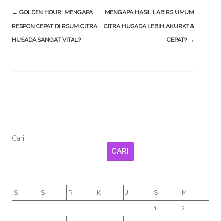
Post
←
GOLDEN HOUR: MENGAPA
MENGAPA HASIL LAB RS UMUM
navigation
RESPON CEPAT DI RSUM CITRA
CITRA HUSADA LEBIH AKURAT &
HUSADA SANGAT VITAL?
CEPAT?
→
Cari
CARI
S
S
R
K
J
S
M
1
2