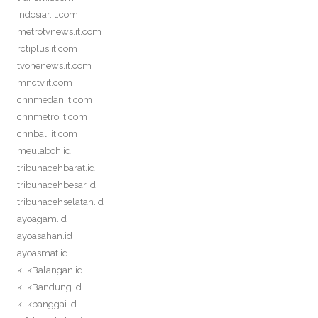
indosiar.it.com
metrotvnews.it.com
rctiplus.it.com
tvonenews.it.com
mnctv.it.com
cnnmedan.it.com
cnnmetro.it.com
cnnbali.it.com
meulaboh.id
tribunacehbarat.id
tribunacehbesar.id
tribunacehselatan.id
ayoagam.id
ayoasahan.id
ayoasmat.id
klikBalangan.id
klikBandung.id
klikbanggai.id