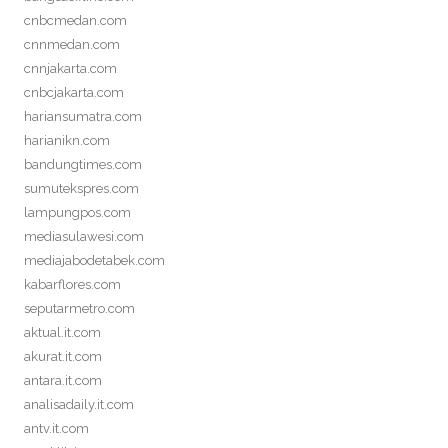
cnbcmedan.com
cnnmedan.com
cnnjakarta.com
cnbcjakarta.com
hariansumatra.com
harianikn.com
bandungtimes.com
sumutekspres.com
lampungpos.com
mediasulawesi.com
mediajabodetabek.com
kabarflores.com
seputarmetro.com
aktual.it.com
akurat.it.com
antara.it.com
analisadaily.it.com
antv.it.com