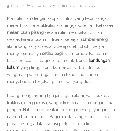
Admin
/
Januari 24, 2026
/
Edukasi
,
Kesehatan
Memulai hari dengan asupan nutrisi yang tepat sangat
menentukan produktivitas kita hingga sore hari. Kebiasaan
makan buah pisang
secara rutin merupakan pilihan
cerdas karena buah ini dikenal sebagai
sumber energi
alami yang sangat cepat diserap oleh tubuh. Dengan
mengonsumsinya
setiap pagi
, kita memberikan bahan
bakar berkualitas bagi otot dan otak, berkat
kandungan
kalium
yang tinggi serta kombinasi karbohidrat sehat
yang mampu menjaga stamina tetap stabil tanpa
menyebabkan lonjakan gula darah yang drastis.
Pisang mengandung tiga jenis gula alami, yaitu sukrosa,
fruktosa, dan glukosa, yang dikombinasikan dengan serat
pangan. Hal ini memberikan dorongan energi yang instan
namun bertahan lama. Bagi mereka yang memiliki jadwal
padat, pisang adalah solusi praktis karena tidak
memerlukan persiapan yang rumit. Selain itu, kalium yang