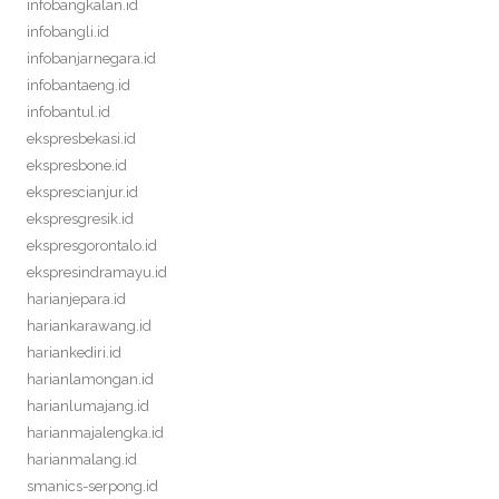
infobangkalan.id
infobangli.id
infobanjarnegara.id
infobantaeng.id
infobantul.id
ekspresbekasi.id
ekspresbone.id
eksprescianjur.id
ekspresgresik.id
ekspresgorontalo.id
ekspresindramayu.id
harianjepara.id
hariankarawang.id
hariankediri.id
harianlamongan.id
harianlumajang.id
harianmajalengka.id
harianmalang.id
smanics-serpong.id