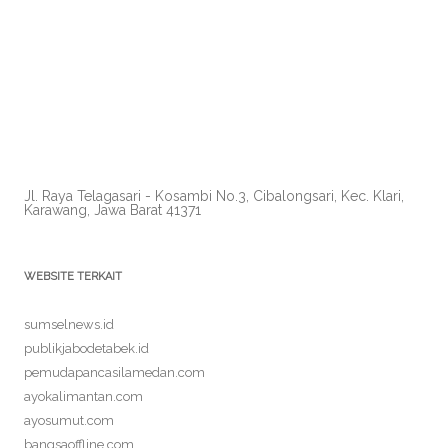
Jl. Raya Telagasari - Kosambi No.3, Cibalongsari, Kec. Klari,
Karawang, Jawa Barat 41371
WEBSITE TERKAIT
sumselnews.id
publikjabodetabek.id
pemudapancasilamedan.com
ayokalimantan.com
ayosumut.com
bangsaoffline.com