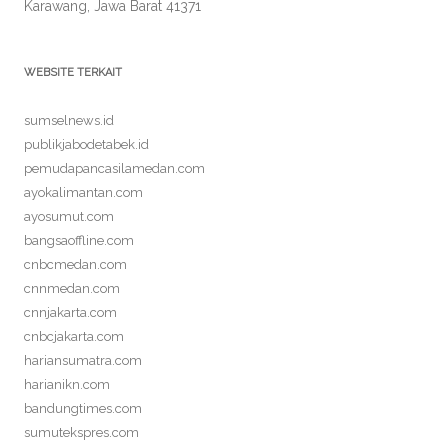
Karawang, Jawa Barat 41371
WEBSITE TERKAIT
sumselnews.id
publikjabodetabek.id
pemudapancasilamedan.com
ayokalimantan.com
ayosumut.com
bangsaoffline.com
cnbcmedan.com
cnnmedan.com
cnnjakarta.com
cnbcjakarta.com
hariansumatra.com
harianikn.com
bandungtimes.com
sumutekspres.com