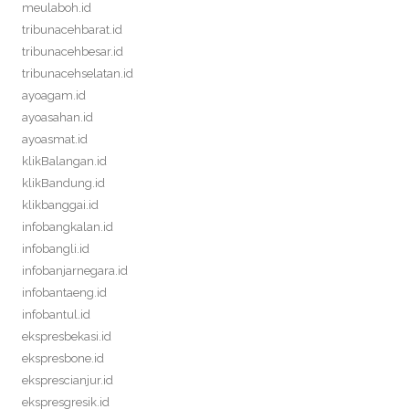
meulaboh.id
tribunacehbarat.id
tribunacehbesar.id
tribunacehselatan.id
ayoagam.id
ayoasahan.id
ayoasmat.id
klikBalangan.id
klikBandung.id
klikbanggai.id
infobangkalan.id
infobangli.id
infobanjarnegara.id
infobantaeng.id
infobantul.id
ekspresbekasi.id
ekspresbone.id
eksprescianjur.id
ekspresgresik.id