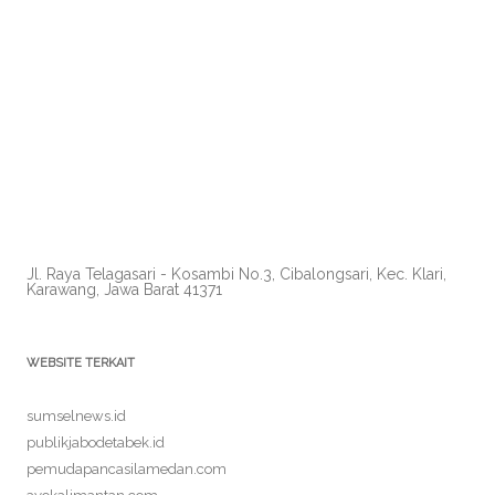
Jl. Raya Telagasari - Kosambi No.3, Cibalongsari, Kec. Klari,
Karawang, Jawa Barat 41371
WEBSITE TERKAIT
sumselnews.id
publikjabodetabek.id
pemudapancasilamedan.com