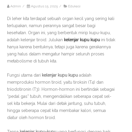
Admin
/
Agustus 15, 2025
/
Edukasi
Di leher kita terdapat sebuah organ kecil yang sering kali
terlupakan, namun perannya sangat besar bagi
kesehatan. Organ ini, yang berbentuk mirip kupu-kupu,
adalah kelenjar tiroid. Julukan
kelenjar kupu kupu
ini tidak
hanya karena bentuknya, tetapi juga karena gerakannya
yang halus dalam mengatur hampir seluruh proses
metabolisme di tubuh kita.
Fungsi utama dari
kelenjar kupu kupu
adalah
memproduksi hormon tiroid, yaitu tiroksin (T4) dan
triiodotironin (T3). Hormon-hormon ini bertindak sebagai
“pedal gas” tubuh, mengendalikan seberapa cepat sel-
sel kita bekerja. Mulai dari detak jantung, suhu tubuh,
hingga seberapa cepat kita membakar kalori, semua
diatur oleh hormon tiroid.
Tanpa
kelenjar kupu-kupu
yang berfungsi dengan baik,