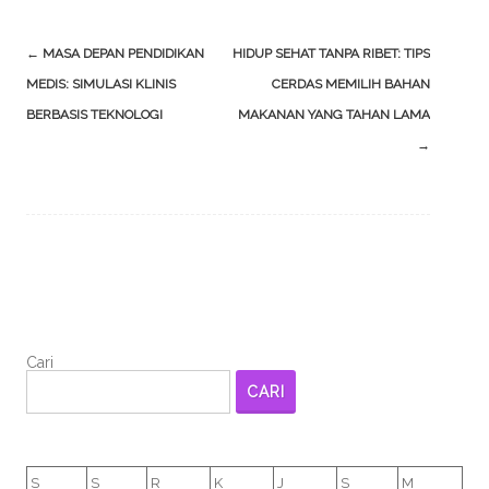
Post
←
MASA DEPAN PENDIDIKAN
HIDUP SEHAT TANPA RIBET: TIPS
navigation
MEDIS: SIMULASI KLINIS
CERDAS MEMILIH BAHAN
BERBASIS TEKNOLOGI
MAKANAN YANG TAHAN LAMA
→
Cari
CARI
S
S
R
K
J
S
M