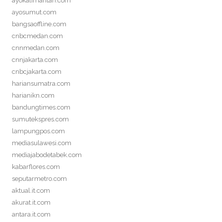
ayokalimantan.com
ayosumut.com
bangsaoffline.com
cnbcmedan.com
cnnmedan.com
cnnjakarta.com
cnbcjakarta.com
hariansumatra.com
harianikn.com
bandungtimes.com
sumutekspres.com
lampungpos.com
mediasulawesi.com
mediajabodetabek.com
kabarflores.com
seputarmetro.com
aktual.it.com
akurat.it.com
antara.it.com