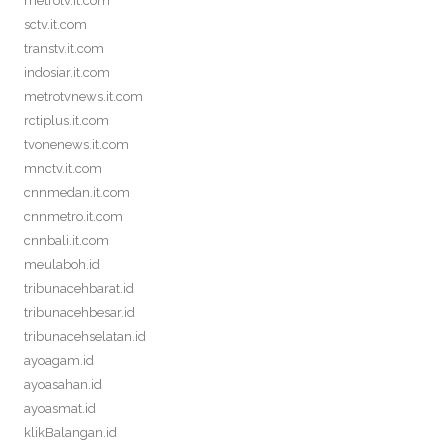
metrotv.it.com
sctv.it.com
transtv.it.com
indosiar.it.com
metrotvnews.it.com
rctiplus.it.com
tvonenews.it.com
mnctv.it.com
cnnmedan.it.com
cnnmetro.it.com
cnnbali.it.com
meulaboh.id
tribunacehbarat.id
tribunacehbesar.id
tribunacehselatan.id
ayoagam.id
ayoasahan.id
ayoasmat.id
klikBalangan.id