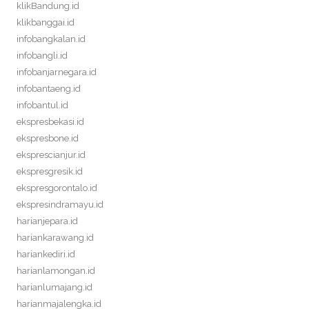
klikBandung.id
klikbanggai.id
infobangkalan.id
infobangli.id
infobanjarnegara.id
infobantaeng.id
infobantul.id
ekspresbekasi.id
ekspresbone.id
eksprescianjur.id
ekspresgresik.id
ekspresgorontalo.id
ekspresindramayu.id
harianjepara.id
hariankarawang.id
hariankediri.id
harianlamongan.id
harianlumajang.id
harianmajalengka.id