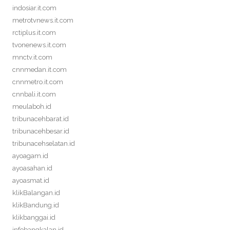
indosiar.it.com
metrotvnews.it.com
rctiplus.it.com
tvonenews.it.com
mnctv.it.com
cnnmedan.it.com
cnnmetro.it.com
cnnbali.it.com
meulaboh.id
tribunacehbarat.id
tribunacehbesar.id
tribunacehselatan.id
ayoagam.id
ayoasahan.id
ayoasmat.id
klikBalangan.id
klikBandung.id
klikbanggai.id
infobangkalan.id