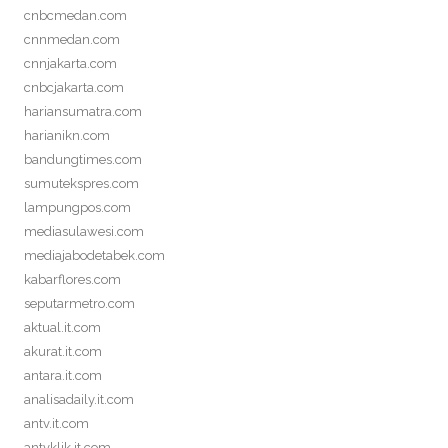
cnbcmedan.com
cnnmedan.com
cnnjakarta.com
cnbcjakarta.com
hariansumatra.com
harianikn.com
bandungtimes.com
sumutekspres.com
lampungpos.com
mediasulawesi.com
mediajabodetabek.com
kabarflores.com
seputarmetro.com
aktual.it.com
akurat.it.com
antara.it.com
analisadaily.it.com
antv.it.com
antvklik.it.com