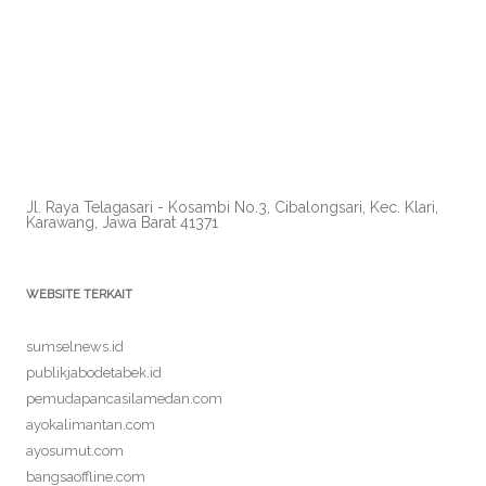
Jl. Raya Telagasari - Kosambi No.3, Cibalongsari, Kec. Klari,
Karawang, Jawa Barat 41371
WEBSITE TERKAIT
sumselnews.id
publikjabodetabek.id
pemudapancasilamedan.com
ayokalimantan.com
ayosumut.com
bangsaoffline.com