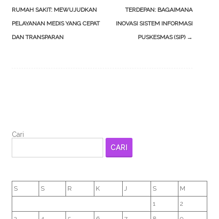
navigation
RUMAH SAKIT: MEWUJUDKAN
TERDEPAN: BAGAIMANA
PELAYANAN MEDIS YANG CEPAT
INOVASI SISTEM INFORMASI
DAN TRANSPARAN
PUSKESMAS (SIP)
→
Cari
CARI
S
S
R
K
J
S
M
1
2
3
4
5
6
7
8
9