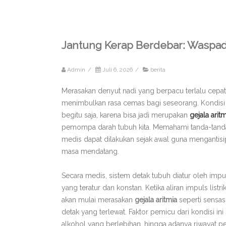
Jantung Kerap Berdebar: Waspada 
Admin
/
Juli 6, 2026
/
berita
Merasakan denyut nadi yang berpacu terlalu cepat se
menimbulkan rasa cemas bagi seseorang. Kondisi fi
begitu saja, karena bisa jadi merupakan
gejala aritm
pemompa darah tubuh kita. Memahami tanda-tanda 
medis dapat dilakukan sejak awal guna mengantisipa
masa mendatang.
Secara medis, sistem detak tubuh diatur oleh impu
yang teratur dan konstan. Ketika aliran impuls lis
akan mulai merasakan
gejala aritmia
seperti sensasi
detak yang terlewat. Faktor pemicu dari kondisi ini
alkohol yang berlebihan, hingga adanya riwayat pen