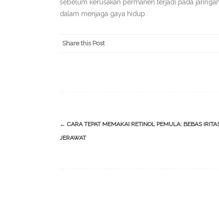
sebelum kerusakan permanen terjadi pada jaringan
dalam menjaga gaya hidup.
Share this Post
Post
←
CARA TEPAT MEMAKAI RETINOL PEMULA: BEBAS IRITAS
navigation
JERAWAT