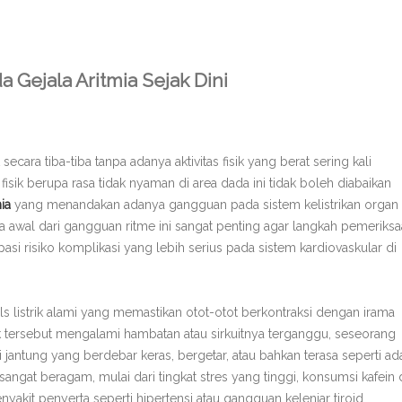
Gejala Aritmia Sejak Dini
cara tiba-tiba tanpa adanya aktivitas fisik yang berat sering kali
sik berupa rasa tidak nyaman di area dada ini tidak boleh diabaikan
ia
yang menandakan adanya gangguan pada sistem kelistrikan organ
awal dari gangguan ritme ini sangat penting agar langkah pemeriks
si risiko komplikasi yang lebih serius pada sistem kardiovaskular di
ls listrik alami yang memastikan otot-otot berkontraksi dengan irama
trik tersebut mengalami hambatan atau sirkuitnya terganggu, seseorang
 jantung yang berdebar keras, bergetar, atau bahkan terasa seperti ad
 sangat beragam, mulai dari tingkat stres yang tinggi, konsumsi kafein
yakit penyerta seperti hipertensi atau gangguan kelenjar tiroid.