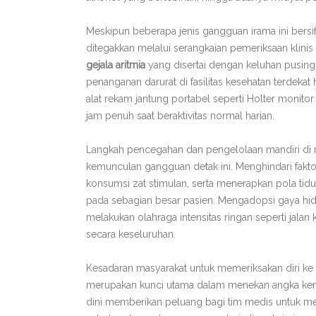
Meskipun beberapa jenis gangguan irama ini bersif
ditegakkan melalui serangkaian pemeriksaan klinis
gejala aritmia
yang disertai dengan keluhan pusing
penanganan darurat di fasilitas kesehatan terdek
alat rekam jantung portabel seperti Holter monitor
jam penuh saat beraktivitas normal harian.
Langkah pencegahan dan pengelolaan mandiri di
kemunculan gangguan detak ini. Menghindari fakt
konsumsi zat stimulan, serta menerapkan pola tidu
pada sebagian besar pasien. Mengadopsi gaya hi
melakukan olahraga intensitas ringan seperti jala
secara keseluruhan.
Kesadaran masyarakat untuk memeriksakan diri ke
merupakan kunci utama dalam menekan angka kema
dini memberikan peluang bagi tim medis untuk me