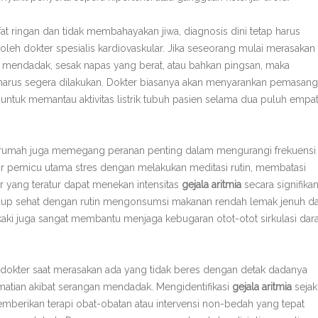
at ringan dan tidak membahayakan jiwa, diagnosis dini tetap harus
 oleh dokter spesialis kardiovaskular. Jika seseorang mulai merasakan
 mendadak, sesak napas yang berat, atau bahkan pingsan, maka
at harus segera dilakukan. Dokter biasanya akan menyarankan pemasan
 untuk memantau aktivitas listrik tubuh pasien selama dua puluh empa
 rumah juga memegang peranan penting dalam mengurangi frekuensi
or pemicu utama stres dengan melakukan meditasi rutin, membatasi
r yang teratur dapat menekan intensitas
gejala aritmia
secara signifika
dup sehat dengan rutin mengonsumsi makanan rendah lemak jenuh d
n kaki juga sangat membantu menjaga kebugaran otot-otot sirkulasi dar
 dokter saat merasakan ada yang tidak beres dengan detak dadanya
tian akibat serangan mendadak. Mengidentifikasi
gejala aritmia
sejak
mberikan terapi obat-obatan atau intervensi non-bedah yang tepat