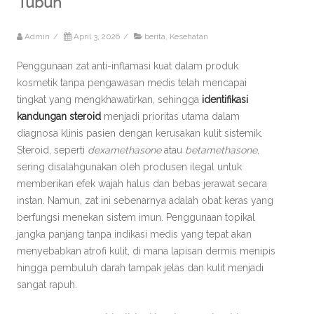
Tubuh
Admin
/
April 3, 2026
/
berita
,
Kesehatan
Penggunaan zat anti-inflamasi kuat dalam produk
kosmetik tanpa pengawasan medis telah mencapai
tingkat yang mengkhawatirkan, sehingga
identifikasi
kandungan steroid
menjadi prioritas utama dalam
diagnosa klinis pasien dengan kerusakan kulit sistemik.
Steroid, seperti
dexamethasone
atau
betamethasone
,
sering disalahgunakan oleh produsen ilegal untuk
memberikan efek wajah halus dan bebas jerawat secara
instan. Namun, zat ini sebenarnya adalah obat keras yang
berfungsi menekan sistem imun. Penggunaan topikal
jangka panjang tanpa indikasi medis yang tepat akan
menyebabkan atrofi kulit, di mana lapisan dermis menipis
hingga pembuluh darah tampak jelas dan kulit menjadi
sangat rapuh.