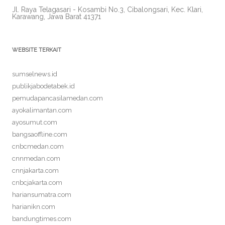
Jl. Raya Telagasari - Kosambi No.3, Cibalongsari, Kec. Klari,
Karawang, Jawa Barat 41371
WEBSITE TERKAIT
sumselnews.id
publikjabodetabek.id
pemudapancasilamedan.com
ayokalimantan.com
ayosumut.com
bangsaoffline.com
cnbcmedan.com
cnnmedan.com
cnnjakarta.com
cnbcjakarta.com
hariansumatra.com
harianikn.com
bandungtimes.com