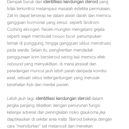
Dampak buruk dari
identifikasi kandungan steroid
yang
tidak terkontrol melampaui masalah estetika permukaan.
Zat ini dapat terserap ke dalam aliran darah dan memicu
gangguan hormonal yang serius, seperti Sindrom
Cushing eksogen. Pasien mungkin mengalami gejala
seperti wajah membulat (
moon face
), penumpukan
lemak di punggung, hingga gangguan siklus menstruasi
pada wanita. Selain itu, penghentian mendadak
penggunaan krim bersteroid sering kali memicu efek
rebound
yang menyakitkan, di mana jerawat dan
peradangan muncul jauh lebih parah daripada kondisi
awal, sebuah siklus ketergantungan yang merusak
kesehatan fisik dan mental pasien.
Lebih jauh lagi,
identifikasi kandungan steroid
dalam
jangka panjang dikaitkan dengan penurunan fungsi
kelenjar adrenal dan peningkatan risiko glaukoma jika
diaplikasikan di sekitar area mata. Steroid bekerja dengan
cara “menidurkan” sel melanosit dan menekan