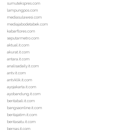
sumutekspres.com
lampungpos.com
mediasulawesi.com
mediajabodetabek.com
kabarflores.com
seputarmetro.com
aktual.it.com
akurat.it.com
antara.it.com
analisadaily.it.com
antv.it.com
antvklik.it.com
ayojakarta.it.com
ayobandung.it.com
beritabali.it.com
bangsaonline.it.com
beritajatim.it.com
beritasatu.it.com
bernas.it.com