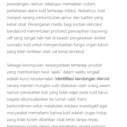
peradangan, namun sekaligus mematikan sistem
pertahanan alami kulit terhadap infeksi. Akibatnya, kulit
menjadi sarang pertumbuhan jamur dan bakteri yang
kebal obat. Penanganan medis bagi korban skincare
bersteroid memerlukan protokol penyapihan (
tapering
off
) yang sangat hati-hati di bawah pengawasan dokter
spesialis kulit untuk mengembalikan fungsi organ tubuh
yang telah tertekan oleh zat kimia tersebut.
Sebagai kesimpulan, kewaspadaan terhadap produk
yang memberikan hasil “ajaib” dalam waktu singkat
adalah kunci keselamatan.
Identifikasi kandungan steroid
secara mandiri mungkin sulit dilakukan oleh orang awam,
namun perubahan fisik yang tidak wajar pada kulit harus
segera dikonsultasikan ke rumah sakit. Kami
berkomitmen untuk melakukan edukasi investigatif agar
masyarakat memahami bahwa kulit adalah organ hidup
yang tidak boleh diberikan obat keras tanpa resep.
Keamanan organ dalam dan kesehatan jangka panjang