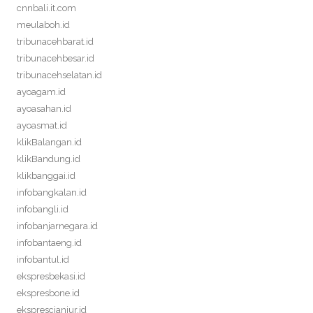
cnnbali.it.com
meulaboh.id
tribunacehbarat.id
tribunacehbesar.id
tribunacehselatan.id
ayoagam.id
ayoasahan.id
ayoasmat.id
klikBalangan.id
klikBandung.id
klikbanggai.id
infobangkalan.id
infobangli.id
infobanjarnegara.id
infobantaeng.id
infobantul.id
ekspresbekasi.id
ekspresbone.id
eksprescianjur.id