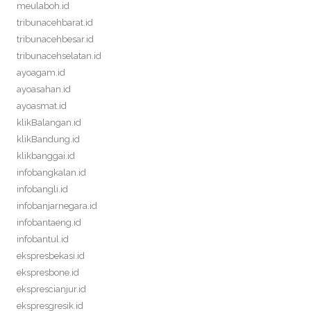
meulaboh.id
tribunacehbarat.id
tribunacehbesar.id
tribunacehselatan.id
ayoagam.id
ayoasahan.id
ayoasmat.id
klikBalangan.id
klikBandung.id
klikbanggai.id
infobangkalan.id
infobangli.id
infobanjarnegara.id
infobantaeng.id
infobantul.id
ekspresbekasi.id
ekspresbone.id
eksprescianjur.id
ekspresgresik.id