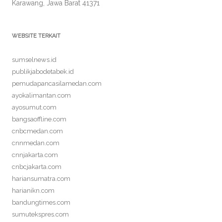
Karawang, Jawa Barat 41371
WEBSITE TERKAIT
sumselnews.id
publikjabodetabek.id
pemudapancasilamedan.com
ayokalimantan.com
ayosumut.com
bangsaoffline.com
cnbcmedan.com
cnnmedan.com
cnnjakarta.com
cnbcjakarta.com
hariansumatra.com
harianikn.com
bandungtimes.com
sumutekspres.com