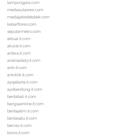
lampungpos.com
mediasulawesi.com
mediajabodetabek.com
kabarflores.com
seputarmetro.com
aktual.it.com
akurat.it.com
antara.it.com
analisadaily.it.com
antv.it.com
antvklik.it.com
ayojakarta.it.com
ayobandung.it.com
beritabali.it.com
bangsaonline.it.com
beritajatim.it.com
beritasatu.it.com
bernas.it.com
bisnis.it.com