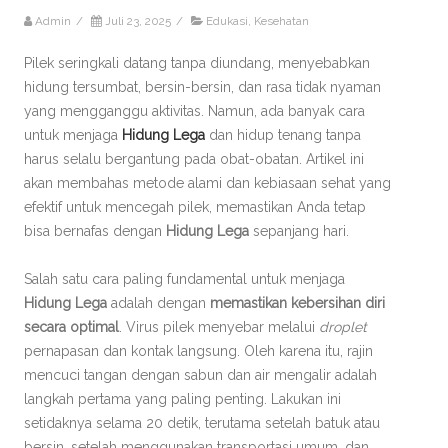
Admin
/
Juli 23, 2025
/
Edukasi
,
Kesehatan
Pilek seringkali datang tanpa diundang, menyebabkan
hidung tersumbat, bersin-bersin, dan rasa tidak nyaman
yang mengganggu aktivitas. Namun, ada banyak cara
untuk menjaga
Hidung Lega
dan hidup tenang tanpa
harus selalu bergantung pada obat-obatan. Artikel ini
akan membahas metode alami dan kebiasaan sehat yang
efektif untuk mencegah pilek, memastikan Anda tetap
bisa bernafas dengan
Hidung Lega
sepanjang hari.
Salah satu cara paling fundamental untuk menjaga
Hidung Lega
adalah dengan
memastikan kebersihan diri
secara optimal
. Virus pilek menyebar melalui
droplet
pernapasan dan kontak langsung. Oleh karena itu, rajin
mencuci tangan dengan sabun dan air mengalir adalah
langkah pertama yang paling penting. Lakukan ini
setidaknya selama 20 detik, terutama setelah batuk atau
bersin, setelah menggunakan transportasi umum, dan