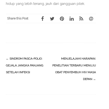
hidup yang lebih tenang, jauh dari gangguan pilek.
Share this Post
Post
←
SINDROM PASCA-POLIO:
MENJELAJAHI HARAPAN:
navigation
GEJALA JANGKA PANJANG
PENELITIAN TERBARU MENUJU
SETELAH INFEKSI
OBAT PENYEMBUH HIV MASA
DEPAN
→