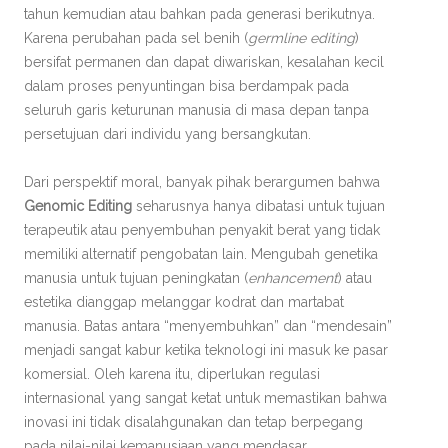
tahun kemudian atau bahkan pada generasi berikutnya.
Karena perubahan pada sel benih (
germline editing
)
bersifat permanen dan dapat diwariskan, kesalahan kecil
dalam proses penyuntingan bisa berdampak pada
seluruh garis keturunan manusia di masa depan tanpa
persetujuan dari individu yang bersangkutan.
Dari perspektif moral, banyak pihak berargumen bahwa
Genomic Editing
seharusnya hanya dibatasi untuk tujuan
terapeutik atau penyembuhan penyakit berat yang tidak
memiliki alternatif pengobatan lain. Mengubah genetika
manusia untuk tujuan peningkatan (
enhancement
) atau
estetika dianggap melanggar kodrat dan martabat
manusia. Batas antara “menyembuhkan” dan “mendesain”
menjadi sangat kabur ketika teknologi ini masuk ke pasar
komersial. Oleh karena itu, diperlukan regulasi
internasional yang sangat ketat untuk memastikan bahwa
inovasi ini tidak disalahgunakan dan tetap berpegang
pada nilai-nilai kemanusiaan yang mendasar.