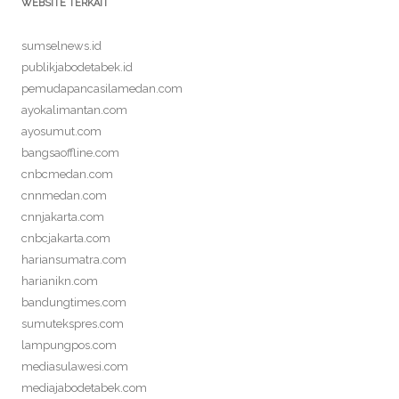
WEBSITE TERKAIT
sumselnews.id
publikjabodetabek.id
pemudapancasilamedan.com
ayokalimantan.com
ayosumut.com
bangsaoffline.com
cnbcmedan.com
cnnmedan.com
cnnjakarta.com
cnbcjakarta.com
hariansumatra.com
harianikn.com
bandungtimes.com
sumutekspres.com
lampungpos.com
mediasulawesi.com
mediajabodetabek.com