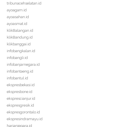
tribunacehselatan.id
ayoagam.id
ayoasahan.id
ayoasmat.id
klikBalangan.id
klikBandung.id
klikbanggai.id
infobangkalan.id
infobangli.id
infobanjarnegara.id
infobantaeng.id
infobantul.id
ekspresbekasi.id
ekspresbone.id
eksprescianjur.id
ekspresgresik.id
ekspresgorontalo.id
ekspresindramayu.id
harianjepara.id