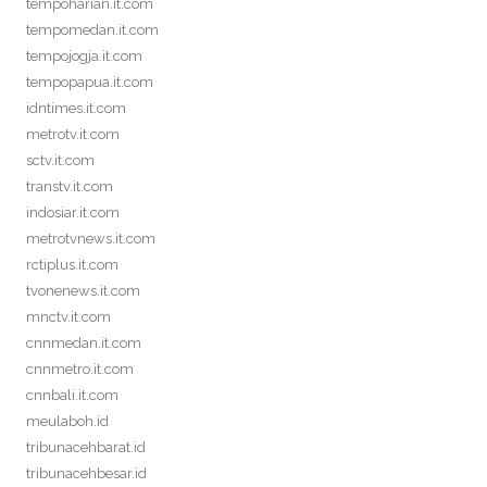
tempoharian.it.com
tempomedan.it.com
tempojogja.it.com
tempopapua.it.com
idntimes.it.com
metrotv.it.com
sctv.it.com
transtv.it.com
indosiar.it.com
metrotvnews.it.com
rctiplus.it.com
tvonenews.it.com
mnctv.it.com
cnnmedan.it.com
cnnmetro.it.com
cnnbali.it.com
meulaboh.id
tribunacehbarat.id
tribunacehbesar.id