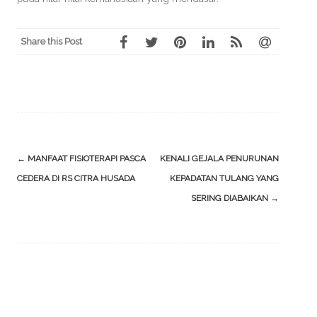
Share this Post
Post
←
MANFAAT FISIOTERAPI PASCA
KENALI GEJALA PENURUNAN
navigation
CEDERA DI RS CITRA HUSADA
KEPADATAN TULANG YANG
SERING DIABAIKAN
→