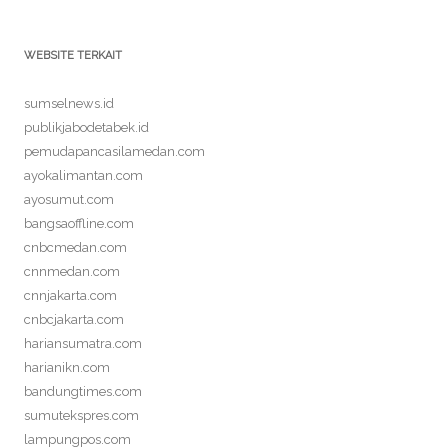
WEBSITE TERKAIT
sumselnews.id
publikjabodetabek.id
pemudapancasilamedan.com
ayokalimantan.com
ayosumut.com
bangsaoffline.com
cnbcmedan.com
cnnmedan.com
cnnjakarta.com
cnbcjakarta.com
hariansumatra.com
harianikn.com
bandungtimes.com
sumutekspres.com
lampungpos.com