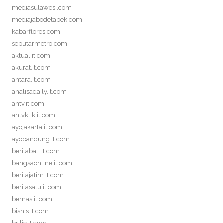
mediasulawesi.com
mediajabodetabek.com
kabarflores.com
seputarmetro.com
aktual.it.com
akurat.it.com
antara.it.com
analisadaily.it.com
antv.it.com
antvklik.it.com
ayojakarta.it.com
ayobandung.it.com
beritabali.it.com
bangsaonline.it.com
beritajatim.it.com
beritasatu.it.com
bernas.it.com
bisnis.it.com
brilio.it.com