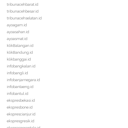
tribunacehbarat.id
tribunacehbesar.id
tribunacehselatan.id
ayoagam.id
ayoasahan.id
ayoasmat.id
klikBalangan.id
klikBandung.id
klikbanggai.id
infobangkalan.id
infobangli.id
infobanjarnegara.id
infobantaeng.id
infobantul.id
ekspresbekasi.id
ekspresbone.id
eksprescianjur.id
ekspresgresik.id
ekspresgorontalo.id