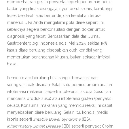
memperhatikan gejala penyerta seperti penurunan berat
badan yang tidak disengaja, nyeri perut kronis, kembung,
feses berdarah atau berlendir, dan kelelahan terus-
menerus. Jika Anda mengalami pola diare seperti ini,
sebaiknya segera berkonsultasi dengan dokter untuk
diagnosis yang tepat. Berdasarkan data dari Jurnal
Gastroenterologi Indonesia edisi Mei 2025, sekitar 15%
kasus diare berulang disebabkan oleh kondisi yang
memerlukan penanganan khusus, bukan sekadar infeksi
biasa.
Pemicu diare berulang bisa sangat bervariasi dan
seringkali tidak disadari. Salah satu pemicu umum adalah
intoleransi makanan, seperti intoleransi laktosa (kesulitan
mencerna produk susu) atau intoleransi gluten (penyakit
celiac). Konsumsi makanan yang memicu reaksi ini dapat
menyebabkan diare berulang. Selain itu, kondisi medis
kronis seperti
Irritable Bowel Syndrome
(IBS),
Inflammatory Bowel Disease
(IBD) seperti penyakit Crohn