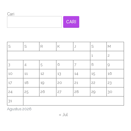
Cari
CARI
S
S
R
K
J
S
M
1
2
3
4
5
6
7
8
9
10
11
12
13
14
15
16
17
18
19
20
21
22
23
24
25
26
27
28
29
30
31
Agustus 2026
« Jul