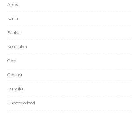
Alkes
berita
Edukasi
Kesehatan
Obat
Operasi
Penyakit
Uncategorized