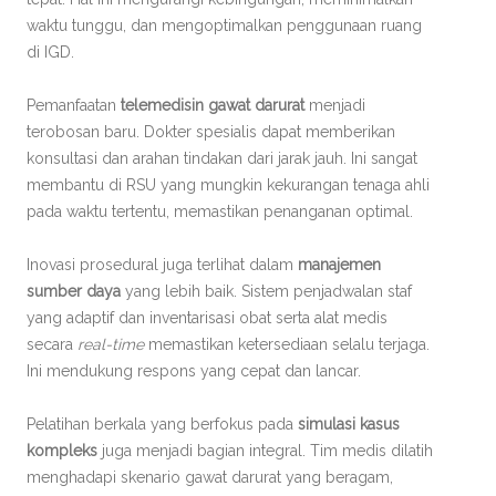
waktu tunggu, dan mengoptimalkan penggunaan ruang
di IGD.
Pemanfaatan
telemedisin gawat darurat
menjadi
terobosan baru. Dokter spesialis dapat memberikan
konsultasi dan arahan tindakan dari jarak jauh. Ini sangat
membantu di RSU yang mungkin kekurangan tenaga ahli
pada waktu tertentu, memastikan penanganan optimal.
Inovasi prosedural juga terlihat dalam
manajemen
sumber daya
yang lebih baik. Sistem penjadwalan staf
yang adaptif dan inventarisasi obat serta alat medis
secara
real-time
memastikan ketersediaan selalu terjaga.
Ini mendukung respons yang cepat dan lancar.
Pelatihan berkala yang berfokus pada
simulasi kasus
kompleks
juga menjadi bagian integral. Tim medis dilatih
menghadapi skenario gawat darurat yang beragam,