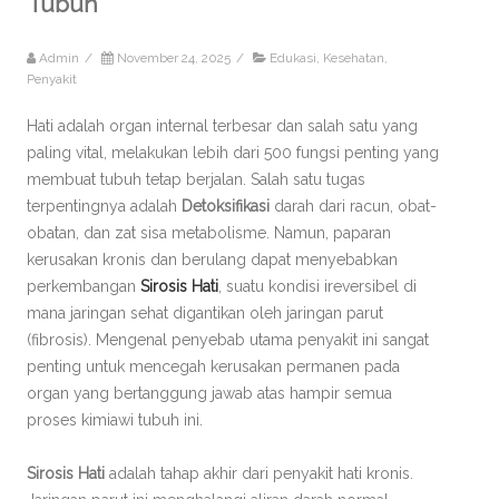
Tubuh
Admin
/
November 24, 2025
/
Edukasi
,
Kesehatan
,
Penyakit
Hati adalah organ internal terbesar dan salah satu yang
paling vital, melakukan lebih dari 500 fungsi penting yang
membuat tubuh tetap berjalan. Salah satu tugas
terpentingnya adalah
Detoksifikasi
darah dari racun, obat-
obatan, dan zat sisa metabolisme. Namun, paparan
kerusakan kronis dan berulang dapat menyebabkan
perkembangan
Sirosis Hati
, suatu kondisi ireversibel di
mana jaringan sehat digantikan oleh jaringan parut
(fibrosis). Mengenal penyebab utama penyakit ini sangat
penting untuk mencegah kerusakan permanen pada
organ yang bertanggung jawab atas hampir semua
proses kimiawi tubuh ini.
Sirosis Hati
adalah tahap akhir dari penyakit hati kronis.