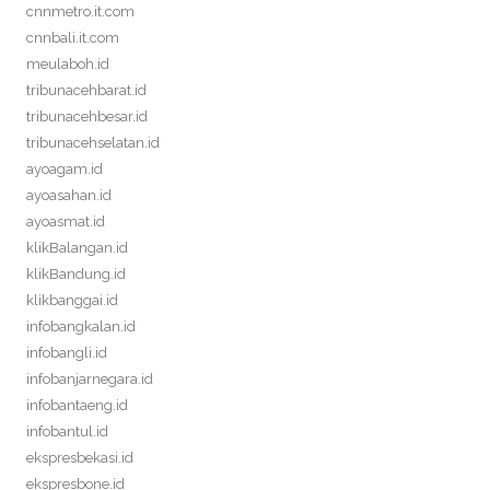
cnnmetro.it.com
cnnbali.it.com
meulaboh.id
tribunacehbarat.id
tribunacehbesar.id
tribunacehselatan.id
ayoagam.id
ayoasahan.id
ayoasmat.id
klikBalangan.id
klikBandung.id
klikbanggai.id
infobangkalan.id
infobangli.id
infobanjarnegara.id
infobantaeng.id
infobantul.id
ekspresbekasi.id
ekspresbone.id