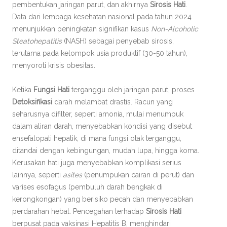
pembentukan jaringan parut, dan akhirnya
Sirosis Hati
.
Data dari lembaga kesehatan nasional pada tahun 2024
menunjukkan peningkatan signifikan kasus
Non-Alcoholic
Steatohepatitis
(NASH) sebagai penyebab sirosis,
terutama pada kelompok usia produktif (30-50 tahun),
menyoroti krisis obesitas.
Ketika
Fungsi Hati
terganggu oleh jaringan parut, proses
Detoksifikasi
darah melambat drastis. Racun yang
seharusnya difilter, seperti amonia, mulai menumpuk
dalam aliran darah, menyebabkan kondisi yang disebut
ensefalopati hepatik, di mana fungsi otak terganggu,
ditandai dengan kebingungan, mudah lupa, hingga koma.
Kerusakan hati juga menyebabkan komplikasi serius
lainnya, seperti
asites
(penumpukan cairan di perut) dan
varises esofagus (pembuluh darah bengkak di
kerongkongan) yang berisiko pecah dan menyebabkan
perdarahan hebat. Pencegahan terhadap
Sirosis Hati
berpusat pada vaksinasi Hepatitis B, menghindari