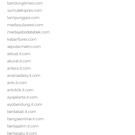
bandungtimes.com
sumutekspres.com
lampungpos.com
mediasulawesi.com
mediajabodetabek.com
kabarflores.com
seputarmetro.com
aktual.it.com
akurat.it.com
antara.it.com
analisadaily.it.com
antv.it.com
antvklik.it.com
ayojakarta.it.com
ayobandung.it.com
beritabali.it.com
bangsaonline.it.com
beritajatim.it.com
beritasatu.it.com