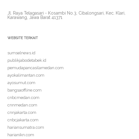
Jl. Raya Telagasari - Kosambi No.3, Cibalongsari, Kec. Klari,
Karawang, Jawa Barat 41371
WEBSITE TERKAIT
sumselnews.id
publikjabodetabek.id
pemudapancasilamedan.com
ayokalimantan.com
ayosumut.com
bangsaoffline.com
cnbcmedan.com
cnnmedan.com
cnnjakarta.com
cnbcjakarta.com
hariansumatra.com
harianikn.com