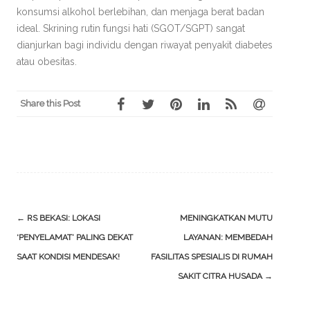
konsumsi alkohol berlebihan, dan menjaga berat badan
ideal. Skrining rutin fungsi hati (SGOT/SGPT) sangat
dianjurkan bagi individu dengan riwayat penyakit diabetes
atau obesitas.
Share this Post
Post
←
RS BEKASI: LOKASI
MENINGKATKAN MUTU
navigation
‘PENYELAMAT’ PALING DEKAT
LAYANAN: MEMBEDAH
SAAT KONDISI MENDESAK!
FASILITAS SPESIALIS DI RUMAH
SAKIT CITRA HUSADA
→