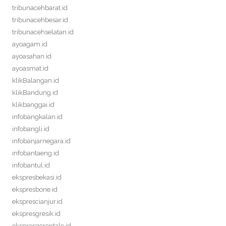
tribunacehbarat.id
tribunacehbesar.id
tribunacehselatan.id
ayoagam.id
ayoasahan.id
ayoasmat.id
klikBalangan.id
klikBandung.id
klikbanggai.id
infobangkalan.id
infobangli.id
infobanjarnegara.id
infobantaeng.id
infobantul.id
ekspresbekasi.id
ekspresbone.id
eksprescianjur.id
ekspresgresik.id
ekspresgorontalo.id