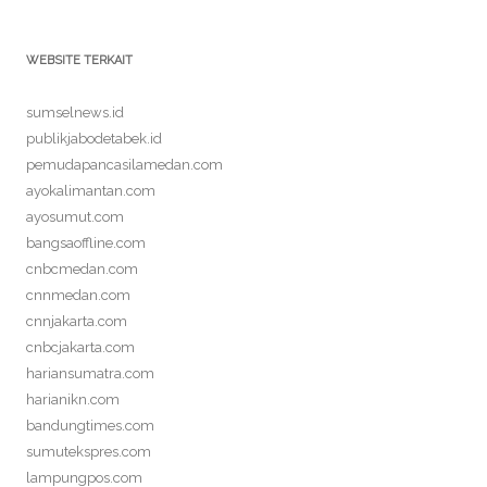
WEBSITE TERKAIT
sumselnews.id
publikjabodetabek.id
pemudapancasilamedan.com
ayokalimantan.com
ayosumut.com
bangsaoffline.com
cnbcmedan.com
cnnmedan.com
cnnjakarta.com
cnbcjakarta.com
hariansumatra.com
harianikn.com
bandungtimes.com
sumutekspres.com
lampungpos.com