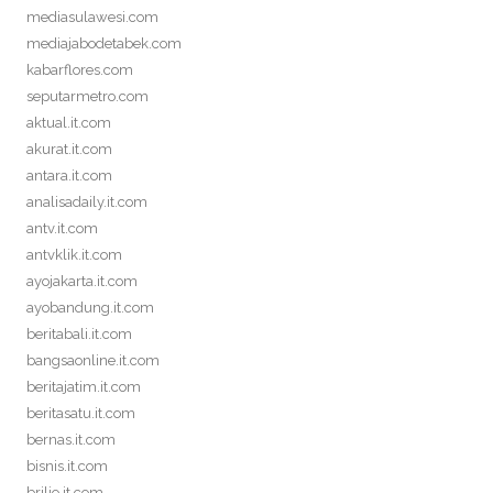
mediasulawesi.com
mediajabodetabek.com
kabarflores.com
seputarmetro.com
aktual.it.com
akurat.it.com
antara.it.com
analisadaily.it.com
antv.it.com
antvklik.it.com
ayojakarta.it.com
ayobandung.it.com
beritabali.it.com
bangsaonline.it.com
beritajatim.it.com
beritasatu.it.com
bernas.it.com
bisnis.it.com
brilio.it.com