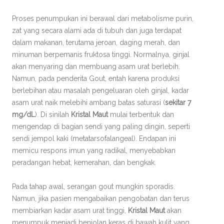
Proses penumpukan ini berawal dari metabolisme purin,
zat yang secara alami ada di tubuh dan juga terdapat
dalam makanan, terutama jeroan, daging merah, dan
minuman berpemanis fruktosa tinggi. Normalnya, ginjal
akan menyaring dan membuang asam urat berlebih.
Namun, pada penderita Gout, entah karena produksi
berlebihan atau masalah pengeluaran oleh ginjal, kadar
asam urat naik melebihi ambang batas saturasi (
sekitar 7
mg/dL
). Di sinilah
Kristal Maut
mulai terbentuk dan
mengendap di bagian sendi yang paling dingin, seperti
sendi jempol kaki (metatarsofalangeal). Endapan ini
memicu respons imun yang radikal, menyebabkan
peradangan hebat, kemerahan, dan bengkak.
Pada tahap awal, serangan gout mungkin sporadis.
Namun, jika pasien mengabaikan pengobatan dan terus
membiarkan kadar asam urat tinggi,
Kristal Maut
akan
menumpuk menjadi benjolan keras di bawah kulit yang