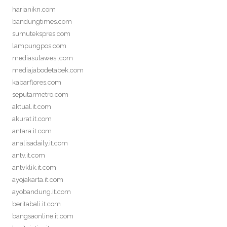
harianikn.com
bandungtimes.com
sumutekspres.com
lampungpos.com
mediasulawesi.com
mediajabodetabek.com
kabarflores.com
seputarmetro.com
aktual.it.com
akurat.it.com
antara.it.com
analisadaily.it.com
antv.it.com
antvklik.it.com
ayojakarta.it.com
ayobandung.it.com
beritabali.it.com
bangsaonline.it.com