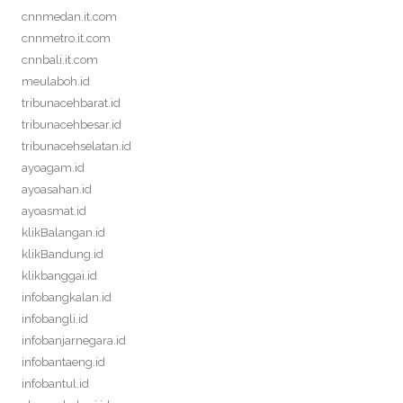
cnnmedan.it.com
cnnmetro.it.com
cnnbali.it.com
meulaboh.id
tribunacehbarat.id
tribunacehbesar.id
tribunacehselatan.id
ayoagam.id
ayoasahan.id
ayoasmat.id
klikBalangan.id
klikBandung.id
klikbanggai.id
infobangkalan.id
infobangli.id
infobanjarnegara.id
infobantaeng.id
infobantul.id