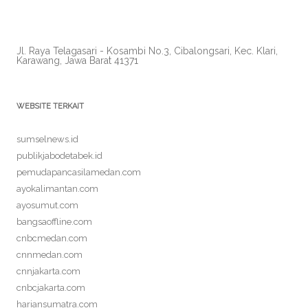
Jl. Raya Telagasari - Kosambi No.3, Cibalongsari, Kec. Klari,
Karawang, Jawa Barat 41371
WEBSITE TERKAIT
sumselnews.id
publikjabodetabek.id
pemudapancasilamedan.com
ayokalimantan.com
ayosumut.com
bangsaoffline.com
cnbcmedan.com
cnnmedan.com
cnnjakarta.com
cnbcjakarta.com
hariansumatra.com