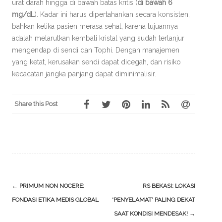
urat darah hingga di bawah batas kritis (
di bawah 6
mg/dL
). Kadar ini harus dipertahankan secara konsisten,
bahkan ketika pasien merasa sehat, karena tujuannya
adalah melarutkan kembali kristal yang sudah terlanjur
mengendap di sendi dan Tophi. Dengan manajemen
yang ketat, kerusakan sendi dapat dicegah, dan risiko
kecacatan jangka panjang dapat diminimalisir.
Share this Post
Post
←
PRIMUM NON NOCERE:
RS BEKASI: LOKASI
navigation
FONDASI ETIKA MEDIS GLOBAL
‘PENYELAMAT’ PALING DEKAT
SAAT KONDISI MENDESAK!
→